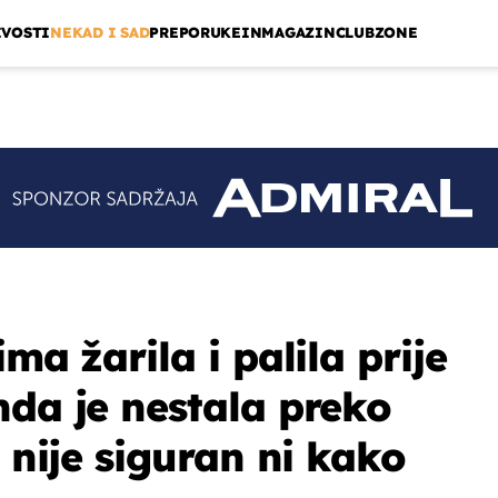
IVOSTI
NEKAD I SAD
PREPORUKE
INMAGAZIN
CLUBZONE
ma žarila i palila prije
nda je nestala preko
o nije siguran ni kako