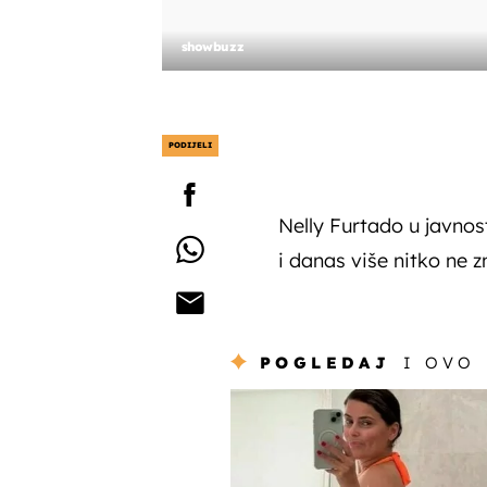
showbuzz
PODIJELI
Nelly Furtado u javnost
i danas više nitko ne z
POGLEDAJ
I OVO