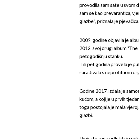
provodila sam sate u svom d
sam se kao prevarantica, vje
glazbe", priznala je pjevačica
2009. godine objavila je alb
2012. svoj drugi album "The S
petogodišnju stanku.
Tih pet godina provela je pu
surađivala s neprofitnom or
Godine 2017. izdala je samo
kućom, a koji je u prvih tje
toga postojala je mala vjeroj
glazbi.
Umjesto toga odlučila je pokr