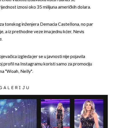
rijednost iznosi oko 35 milijuna američkih dolara.
 za tonskog inženjera Demacia Castellona, no par
e, a iz prethodne veze ima jednu kćer, Nevis
e.
evačica izgleda jer se u javnosti nije pojavila
voj profil na Instagramu koristi samo za promociju
ma "Woah, Nelly".
 GALERIJU