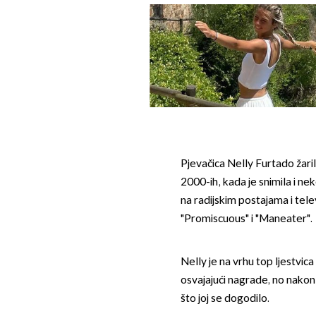
Pjevačica Nelly Furtado žari
2000-ih, kada je snimila i nek
na radijskim postajama i tele
"Promiscuous" i "Maneater".
Nelly je na vrhu top ljestvic
osvajajući nagrade, no nakon t
što joj se dogodilo.