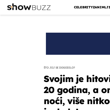
CELEBRITY
ZANIMLJ
ŠTO JOJ SE DOGODILO?
Svojim je hitovi
20 godina, a o
noći, više nitk