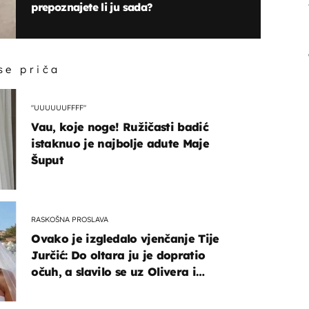
prepoznajete li ju sada?
 se priča
"UUUUUUFFFF"
Vau, koje noge! Ružičasti badić
istaknuo je najbolje adute Maje
Šuput
RASKOŠNA PROSLAVA
Ovako je izgledalo vjenčanje Tije
Jurčić: Do oltara ju je dopratio
očuh, a slavilo se uz Olivera i
Rozgu