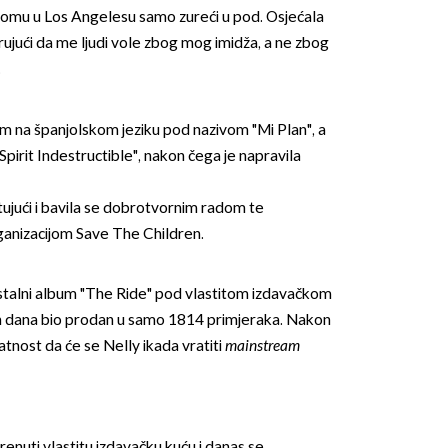
omu u Los Angelesu samo zureći u pod. Osjećala
rujući da me ljudi vole zbog mog imidža, a ne zbog
.
um na španjolskom jeziku pod nazivom "Mi Plan", a
pirit Indestructible", nakon čega je napravila
tujući i bavila se dobrotvornim radom te
ganizacijom Save The Children.
stalni album "The Ride" pod vlastitom izdavačkom
dan dana bio prodan u samo 1814 primjeraka. Nakon
atnost da će se Nelly ikada vratiti
mainstream
enuti vlastitu izdavačku kuću i danas se