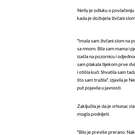
Nelly je odluku o povlačenju i
kada je doživjela živčani sl
"Imala sam živčani slom na poz
sa mnom. Bila sam mama i pje
izašla na pozornicu i odjed
sam plakala tijekom prve dv
i otišla kući. Shvatila sam ta
što sam tražila", izjavila je 
put pojavila u javnosti.
Zaključila je da je vrhunac s
mogla podnijeti.
"Bilo je previše prerano. Nako