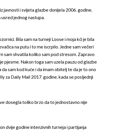
z javnosti i svijeta glazbe donijela 2006. godine,
om usred jednog nastupa.
ornici. Bila sam na turneji Loose i moja kći je bila
vačica na putu i to me iscrpilo. Jedne sam večeri
OMOGUĆI OBAVIJESTI
nom sam shvatila koliko sam pod stresom. Zapravo
ije pjesme. Nakon toga sam uzela pauzu od glazbe
da da sam kod kuće i da imam obitelj te da je to ono
Nelly za Daily Mail 2017. godine, kada se posljednji
lave dosegla toliko brzo da to jednostavno nije
n dvije godine intenzivnih turneja i partijanja