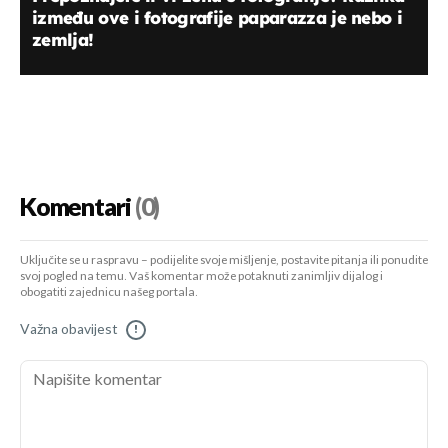
između ove i fotografije paparazza je nebo i
zemlja!
Komentari
(0)
Uključite se u raspravu – podijelite svoje mišljenje, postavite pitanja ili ponudite
svoj pogled na temu. Vaš komentar može potaknuti zanimljiv dijalog i
obogatiti zajednicu našeg portala.
Važna obavijest
!