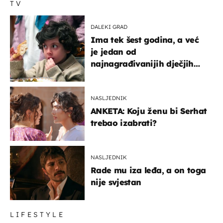
TV
DALEKI GRAD
Ima tek šest godina, a već
je jedan od
najnagrađivanijih dječjih
glumaca
NASLJEDNIK
ANKETA: Koju ženu bi Serhat
trebao izabrati?
NASLJEDNIK
Rade mu iza leđa, a on toga
nije svjestan
LIFESTYLE