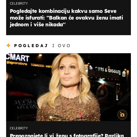
CELEBRITY
Pogledajte kombinaciju kakvu samo Seve
može isfurati: ''Balkan će ovakvu ženu imati
jednom i više nikada''
POGLEDAJ
I OVO
CELEBRITY
Prepoznajete li vi ženu s fotografije? Razlika