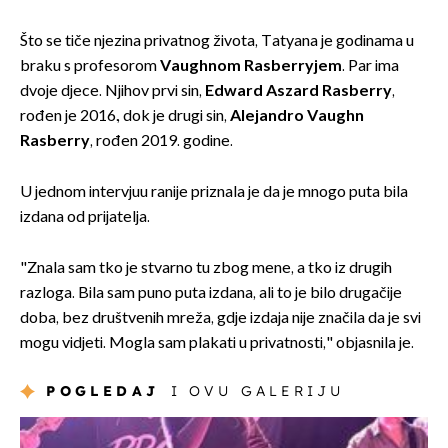
Što se tiče njezina privatnog života, Tatyana je godinama u
braku s profesorom
Vaughnom
Rasberryjem
. Par ima
dvoje djece. Njihov prvi sin,
Edward
Aszard
Rasberry
,
rođen je 2016., dok je drugi sin,
Alejandro
Vaughn
Rasberry
, rođen 2019. godine.
U jednom intervjuu ranije priznala je da je mnogo puta bila
izdana od prijatelja.
"Znala sam tko je stvarno tu zbog mene, a tko iz drugih
razloga. Bila sam puno puta izdana, ali to je bilo drugačije
doba, bez društvenih mreža, gdje izdaja nije značila da je svi
mogu vidjeti. Mogla sam plakati u privatnosti," objasnila je.
POGLEDAJ
I OVU GALERIJU