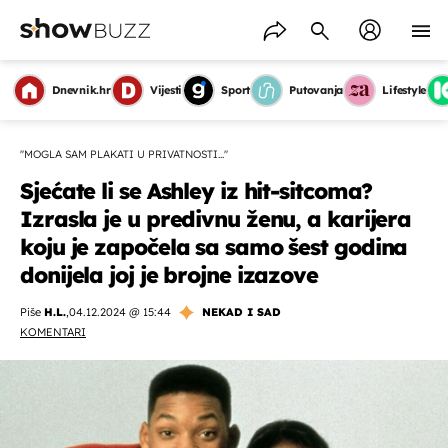
Dnevnik.hr
Vijesti
Sport
Putovanja
Lifestyle
''MOGLA SAM PLAKATI U PRIVATNOSTI...''
Sjećate li se Ashley iz hit-sitcoma?
Izrasla je u predivnu ženu, a karijera
koju je započela sa samo šest godina
donijela joj je brojne izazove
Piše
H.L.
,
04.12.2024 @ 15:44
NEKAD I SAD
KOMENTARI
OMOGUĆI OBAVIJESTI