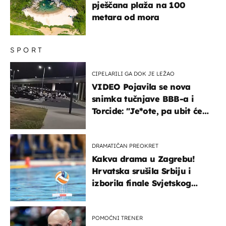
pješčana plaža na 100
metara od mora
SPORT
CIPELARILI GA DOK JE LEŽAO
VIDEO Pojavila se nova
snimka tučnjave BBB-a i
Torcide: "Je*ote, pa ubit će
ga!"
DRAMATIČAN PREOKRET
Kakva drama u Zagrebu!
Hrvatska srušila Srbiju i
izborila finale Svjetskog
prvenstva
POMOĆNI TRENER