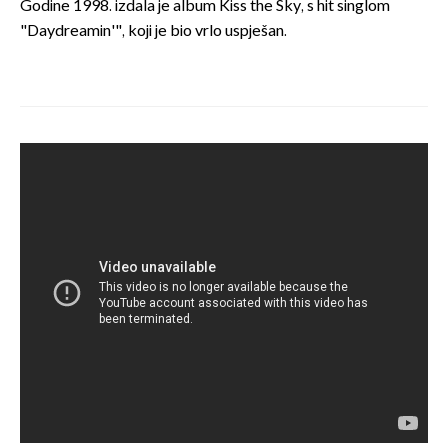
Godine 1998. izdala je album Kiss the Sky, s hit singlom
"Daydreamin'", koji je bio vrlo uspješan.