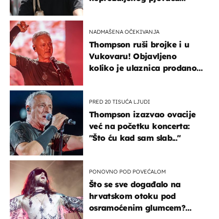
projurila špicom na dva
kotača
NADMAŠENA OČEKIVANJA
Thompson ruši brojke i u
Vukovaru! Objavljeno
koliko je ulaznica prodano
u kratkom vremenu
PRED 20 TISUĆA LJUDI
Thompson izazvao ovacije
već na početku koncerta:
"Što ću kad sam slab..."
PONOVNO POD POVEĆALOM
Što se sve događalo na
hrvatskom otoku pod
osramoćenim glumcem?