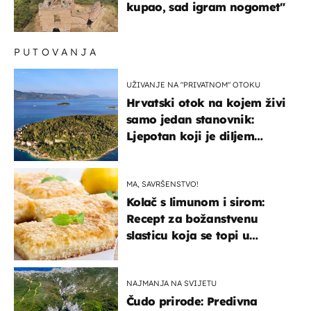
kupao, sad igram nogomet"
PUTOVANJA
UŽIVANJE NA "PRIVATNOM" OTOKU
Hrvatski otok na kojem živi
samo jedan stanovnik:
Ljepotan koji je diljem
svijeta poznat po svojem
"bijelom zlatu"
MA, SAVRŠENSTVO!
Kolač s limunom i sirom:
Recept za božanstvenu
slasticu koja se topi u
ustima
NAJMANJA NA SVIJETU
Čudo prirode: Predivna