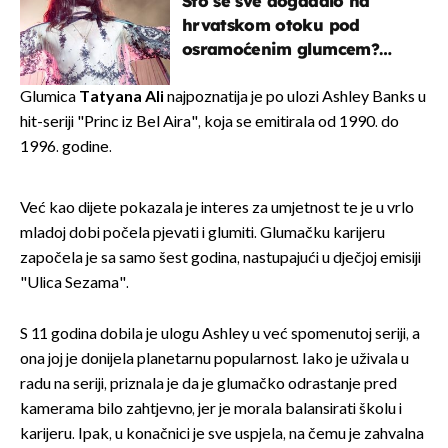
Što se sve događalo na
hrvatskom otoku pod
osramoćenim glumcem?
Bizarni prizori i danas
izazivaju nevjericu
Glumica
Tatyana
Ali
najpoznatija je po ulozi Ashley Banks u
hit-seriji "Princ iz Bel Aira", koja se emitirala od 1990. do
1996. godine.
Već kao dijete pokazala je interes za umjetnost te je u vrlo
mladoj dobi počela pjevati i glumiti. Glumačku karijeru
započela je sa samo šest godina, nastupajući u dječjoj emisiji
"Ulica Sezama".
S 11 godina dobila je ulogu Ashley u već spomenutoj seriji, a
ona joj je donijela planetarnu popularnost. Iako je uživala u
radu na seriji, priznala je da je glumačko odrastanje pred
kamerama bilo zahtjevno, jer je morala balansirati školu i
karijeru. Ipak, u konačnici je sve uspjela, na čemu je zahvalna