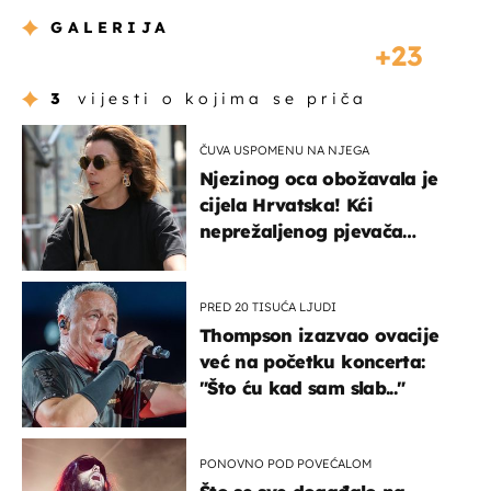
GALERIJA
23
3
vijesti o kojima se priča
ČUVA USPOMENU NA NJEGA
Njezinog oca obožavala je
cijela Hrvatska! Kći
neprežaljenog pjevača
projurila špicom na dva
kotača
PRED 20 TISUĆA LJUDI
Thompson izazvao ovacije
već na početku koncerta:
"Što ću kad sam slab..."
PONOVNO POD POVEĆALOM