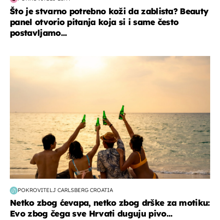
Što je stvarno potrebno koži da zablista? Beauty
panel otvorio pitanja koja si i same često
postavljamo...
zanimljivosti
POKROVITELJ CARLSBERG CROATIA
Netko zbog ćevapa, netko zbog drške za motiku:
Evo zbog čega sve Hrvati duguju pivo...