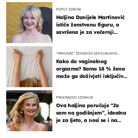
POPUT SIRENE
Haljina Danijele Martinović
ističe ženstvenu figuru, a
savršena je za večernji
izlazak na moru
"VRHUNAC" ŽENSKOG SEKSUALNOG
ISKUSTVA
Kako do vaginalnog
orgazma? Samo 18 % žena
može ga doživjeti isključivo
na ovaj način
PREKRASNO IZDANJE
Ova haljina poručuje “Ja
sam na godišnjem”, idealna
je za ljeto, a nosi se i na
zagrebačkoj špici