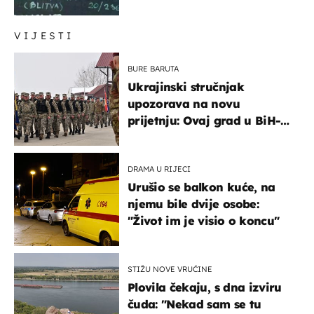
urnebesan naziv jela
VIJESTI
BURE BARUTA
Ukrajinski stručnjak
upozorava na novu
prijetnju: Ovaj grad u BiH-u
bi mogao biti žarište
DRAMA U RIJECI
Urušio se balkon kuće, na
njemu bile dvije osobe:
"Život im je visio o koncu"
STIŽU NOVE VRUĆINE
Plovila čekaju, s dna izviru
čuda: "Nekad sam se tu