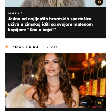
CELEBRITY
Jedna od najljepših hrvatskih sportašica
uživa u zimskoj idili sa svojom malenom
kopijom: ''Kao u bajci!''
POGLEDAJ
I OVO