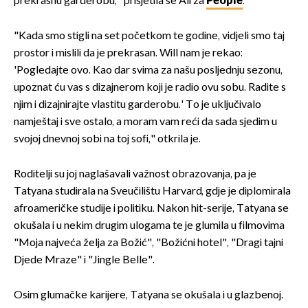
prekrasnu garderobu," prisjetila se Ali za
People
.
"Kada smo stigli na set početkom te godine, vidjeli smo taj
prostor i mislili da je prekrasan. Will nam je rekao:
'Pogledajte ovo. Kao dar svima za našu posljednju sezonu,
upoznat ću vas s dizajnerom koji je radio ovu sobu. Radite s
njim i dizajnirajte vlastitu garderobu.' To je uključivalo
namještaj i sve ostalo, a moram vam reći da sada sjedim u
svojoj dnevnoj sobi na toj sofi," otkrila je.
Roditelji su joj naglašavali važnost obrazovanja, pa je
Tatyana studirala na Sveučilištu Harvard, gdje je diplomirala
afroameričke studije i politiku. Nakon hit-serije, Tatyana se
okušala i u nekim drugim ulogama te je glumila u filmovima
"Moja najveća želja za Božić", "Božićni hotel", "Dragi tajni
Djede Mraze" i "Jingle Belle".
Osim glumačke karijere, Tatyana se okušala i u glazbenoj.