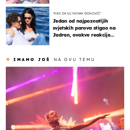
Bizarni prizori i danas
izazivaju nevjericu
"KAO DA SU NOVAK ĐOKOVIĆ"
Jedan od najpoznatijih
svjetskih parova stigao na
Jadran, ovakve reakcije
vjerojatno nisu očekivali
IMAMO JOŠ
NA OVU TEMU
kultura & zabava