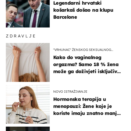
Legendarni hrvatski
košarkaš došao na klupu
Barcelone
ZDRAVLJE
"VRHUNAC" ŽENSKOG SEKSUALNOG
ISKUSTVA
Kako do vaginalnog
orgazma? Samo 18 % žena
može ga doživjeti isključivo
na ovaj način
NOVO ISTRAŽIVANJE
Hormonska terapija u
menopauzi: Žene koje je
koriste imaju znatno manji
rizik od ovoga