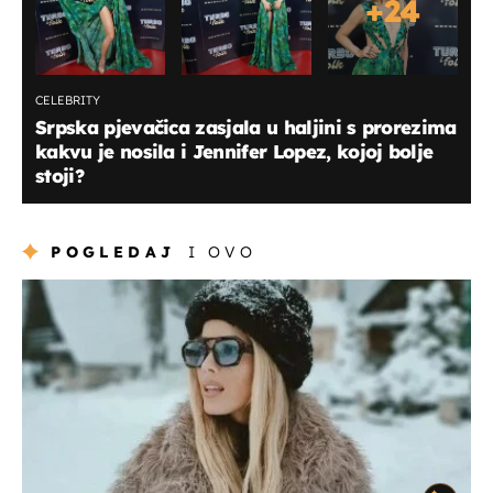
+
24
CELEBRITY
Srpska pjevačica zasjala u haljini s prorezima
kakvu je nosila i Jennifer Lopez, kojoj bolje
stoji?
POGLEDAJ
I OVO