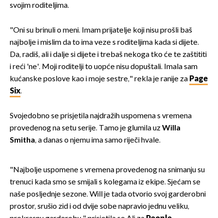
svojim roditeljima.
"Oni su brinuli o meni. Imam prijatelje koji nisu prošli baš
najbolje i mislim da to ima veze s roditeljima kada si dijete.
Da, radiš, ali i dalje si dijete i trebaš nekoga tko će te zaštititi
i reći 'ne'. Moji roditelji to uopće nisu dopuštali. Imala sam
kućanske poslove kao i moje sestre," rekla je ranije za
Page
Six
.
Svojedobno se prisjetila najdražih uspomena s vremena
provedenog na setu serije. Tamo je glumila uz
Willa
Smitha
, a danas o njemu ima samo riječi hvale.
"Najbolje uspomene s vremena provedenog na snimanju su
trenuci kada smo se smijali s kolegama iz ekipe. Sjećam se
naše posljednje sezone. Will je tada otvorio svoj garderobni
prostor, srušio zid i od dvije sobe napravio jednu veliku,