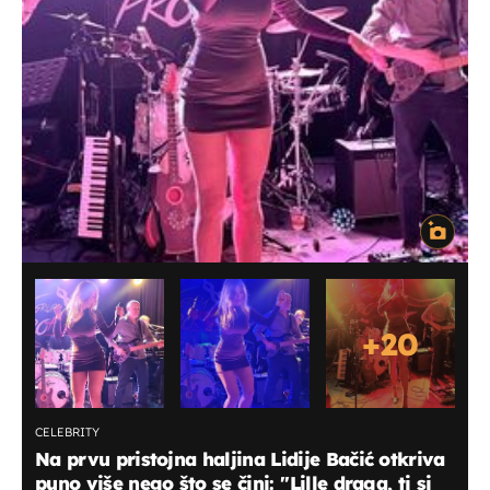
+
20
CELEBRITY
Na prvu pristojna haljina Lidije Bačić otkriva
puno više nego što se čini: ''Lille draga, ti si