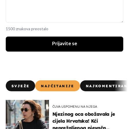
1500 znakova preostalo
Prijavite se
SVJEŽE
NAJČITANIJE
NAJKOMENTIRAN
ČUVA USPOMENU NA NJEGA
Njezinog oca obožavala je
cijela Hrvatska! Kći
neprežaljenog pjevača