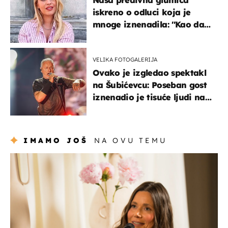
iskreno o odluci koja je
mnoge iznenadila: ''Kao da
mi je veliki teret pao s leđa''
VELIKA FOTOGALERIJA
Ovako je izgledao spektakl
na Šubićevcu: Poseban gost
iznenadio je tisuće ljudi na
Thompsonovu koncertu
IMAMO JOŠ
NA OVU TEMU
moda & ljepota