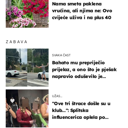
Nama smeta paklena
vrućina, ali njima ne: Ovo
cvijeće uživa i na plus 40
ZABAVA
SVAKA ČAST
Bahato mu prepriječio
prijelaz, a ono što je pješak
napravio oduševilo je
društvene mreže
UŽAS…
"Ove tri štrace došle su u
klub…": Splitska
influencerica oplela po
ženama zbog užasnog