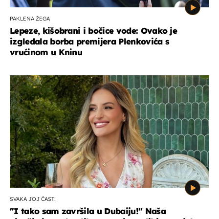
PAKLENA ŽEGA
Lepeze, kišobrani i bočice vode: Ovako je
izgledala borba premijera Plenkovića s
vrućinom u Kninu
SVAKA JOJ ČAST!
"I tako sam završila u Dubaiju!" Naša