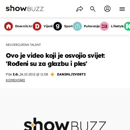
Dnevnik.hr
Vijesti
Sport
Putovanja
Lifestyle
NEVJEROJATAN TALENT
Ovo je video koji je osvojio svijet:
'Rođeni su za glazbu i ples'
Piše
I.G.
,
26.10.2012 @ 11:08
ZANIMLJIVOSTI
KOMENTARI
OMOGUĆI OBAVIJESTI