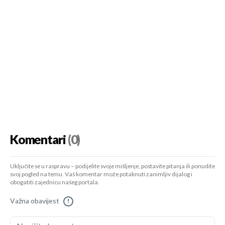
Komentari
(0)
Uključite se u raspravu – podijelite svoje mišljenje, postavite pitanja ili ponudite
svoj pogled na temu. Vaš komentar može potaknuti zanimljiv dijalog i
obogatiti zajednicu našeg portala.
Važna obavijest
!