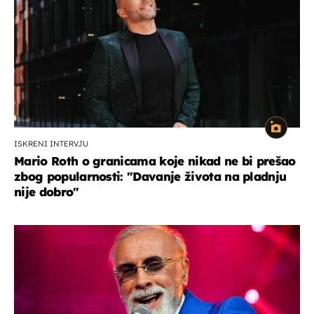
ISKRENI INTERVJU
Mario Roth o granicama koje nikad ne bi prešao
zbog popularnosti: "Davanje života na pladnju
nije dobro"