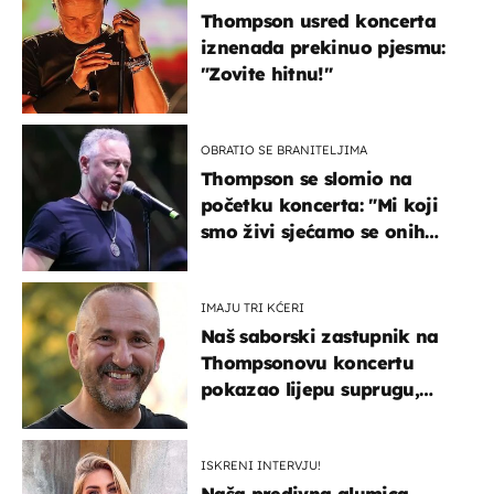
Thompson usred koncerta
iznenada prekinuo pjesmu:
"Zovite hitnu!"
OBRATIO SE BRANITELJIMA
Thompson se slomio na
početku koncerta: "Mi koji
smo živi sjećamo se onih
koji nisu..."
IMAJU TRI KĆERI
Naš saborski zastupnik na
Thompsonovu koncertu
pokazao lijepu suprugu,
koja godinama izbjegava
javnost
ISKRENI INTERVJU!
Naša predivna glumica