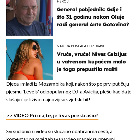
HEROJ
General pobjednik: Gdje i
što 31 godinu nakon Oluje
radi general Ante Gotovina?
S MORA POSLALA POZDRAVE
Vruće, vruće! Nives Celzijus
u vatrenom kupaćem malo
je toga prepustila mašti
Djeca i mladi iz Mozambika koji, nakon što po prvi put čuju
pjesmu 'Levels' od popularnog DJ-a Aviciija, plešu kao da je
slušaju cijeli život najnoviji su svjetski hit!
>> VIDEO Priznajte, je li vas prestrašio?
Svi sudionici u videu su slučajno odabrani na cesti, a
komentari na ovaj zabavan video uradak su prepuni