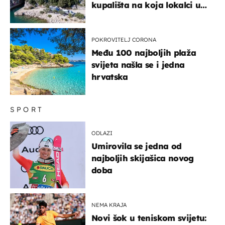
kupališta na koja lokalci u
miru dolaze roniti i skakati
u more
POKROVITELJ CORONA
Među 100 najboljih plaža
svijeta našla se i jedna
hrvatska
SPORT
ODLAZI
Umirovila se jedna od
najboljih skijašica novog
doba
NEMA KRAJA
Novi šok u teniskom svijetu: