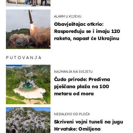
'95..."
ALARM U KIJEVU
Obavještajac otkrio:
Raspoređuju se i imaju 120
raketa, napast će Ukrajinu
PUTOVANJA
NAJMANJA NA SVIJETU
Čudo prirode: Predivna
pješčana plaža na 100
metara od mora
NEDALEKO OD PLOČA
Skriveni vojni tuneli na jugu
Hrvatske: Omiljena