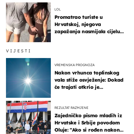
ponašanja
LOL
Promatrao turiste u
Hrvatskoj, njegova
zapažanja nasmijala cijelu
regiju
VIJESTI
VREMENSKA PROGNOZA
Nakon vrhunca toplinskog
vala stiže osvježenje: Dokad
će trajati otkrio je
meteorolog
REZULTAT RAZMJENE
Zajedničko pismo mladih iz
Hrvatske i Srbije povodom
Oluje: "Ako si rođen nakon