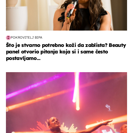
POKROVITELJ BIPA
Što je stvarno potrebno koži da zablista? Beauty
panel otvorio pitanja koja si i same često
postavljamo...
kultura & zabava