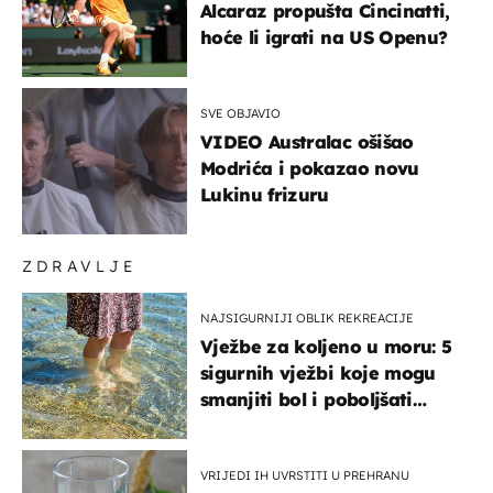
Alcaraz propušta Cincinatti,
hoće li igrati na US Openu?
SVE OBJAVIO
VIDEO Australac ošišao
Modrića i pokazao novu
Lukinu frizuru
ZDRAVLJE
NAJSIGURNIJI OBLIK REKREACIJE
Vježbe za koljeno u moru: 5
sigurnih vježbi koje mogu
smanjiti bol i poboljšati
pokretljivost
VRIJEDI IH UVRSTITI U PREHRANU