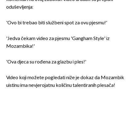
oduševljenja:
'Ovo bi trebao biti službeni spot za ovu pjesmu!'
'Jedva čekam video za pjesmu 'Gangham Style' iz
Mozambika!'
'Ova djeca su rođena za glazbu i ples!'
Video koji možete pogledati niže je dokaz da Mozambik
uistinu ima nevjerojatnu količinu talentiranih plesača!