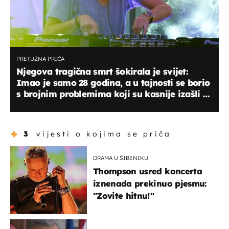
PRETUŽNA PRIČA
Njegova tragična smrt šokirala je svijet:
Imao je samo 28 godina, a u tajnosti se borio
s brojnim problemima koji su kasnije izašli u
javnost
3
vijesti o kojima se priča
DRAMA U ŠIBENIKU
Thompson usred koncerta
iznenada prekinuo pjesmu:
"Zovite hitnu!"