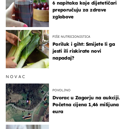
6 napitaka koje dijetetičari
preporučuju za zdrave
zglobove
PIŠE NUTRICIONISTICA
Poriluk i giht: Smijete li ga
jesti ili riskirate novi
napadaj?
NOVAC
POVOLJNO
Dvorac u Zagorju na aukciji.
Početna cijena 1,46 milijuna
eura