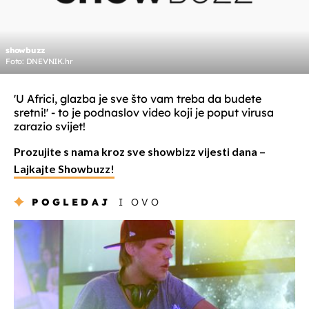
showbuzz
Foto: DNEVNIK.hr
'U Africi, glazba je sve što vam treba da budete
sretni!' - to je podnaslov video koji je poput virusa
zarazio svijet!
Prozujite s nama kroz sve showbizz vijesti dana –
Lajkajte Showbuzz!
POGLEDAJ
I OVO