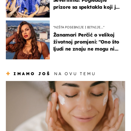
prizore sa spektakla koji je
rasprodan mjesec dana
ranije
''NIŠTA POSEBNIJE I BITNIJE...''
Žanamari Perčić o velikoj
životnoj promjeni: "Ono što
ljudi ne znaju ne mogu ni
uništiti''
IMAMO JOŠ
NA OVU TEMU
moda & ljepota