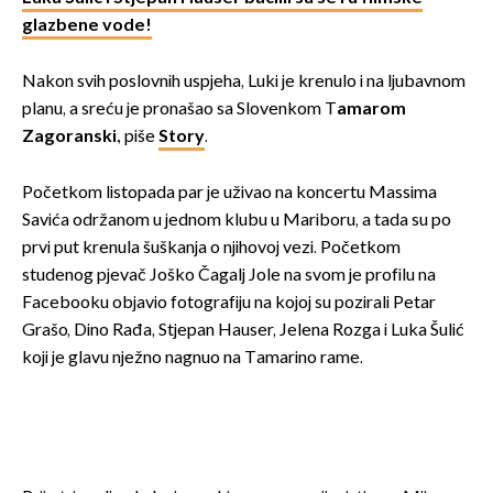
glazbene vode!
Nakon svih poslovnih uspjeha, Luki je krenulo i na ljubavnom
planu, a sreću je pronašao sa Slovenkom T
amarom
Zagoranski
., piše
Story
.
Početkom listopada par je uživao na koncertu Massima
Savića održanom u jednom klubu u Mariboru, a tada su po
prvi put krenula šuškanja o njihovoj vezi. Početkom
studenog pjevač Joško Čagalj Jole na svom je profilu na
Facebooku objavio fotografiju na kojoj su pozirali Petar
Grašo, Dino Rađa, Stjepan Hauser, Jelena Rozga i Luka Šulić
koji je glavu nježno nagnuo na Tamarino rame.