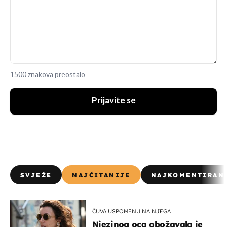
1500 znakova preostalo
Prijavite se
SVJEŽE
NAJČITANIJE
NAJKOMENTIRAN
ČUVA USPOMENU NA NJEGA
Njezinog oca obožavala je