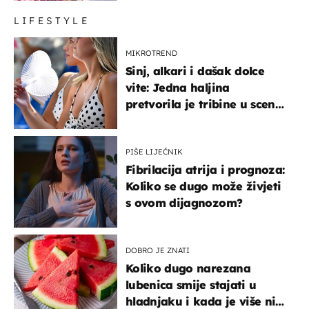
LIFESTYLE
MIKROTREND
Sinj, alkari i dašak dolce
vite: Jedna haljina
pretvorila je tribine u scenu
iz talijanskog filma
PIŠE LIJEČNIK
Fibrilacija atrija i prognoza:
Koliko se dugo može živjeti
s ovom dijagnozom?
DOBRO JE ZNATI
Koliko dugo narezana
lubenica smije stajati u
hladnjaku i kada je više nije