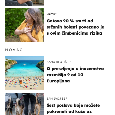
su simptomi toliko
zbunjujući
VAŽNO!
Gotovo 90 % smrti od
srčanih bolesti povezano je
s ovim čimbenicima rizika
NOVAC
KAMO BI OTIŠLI?
O preseljenju u inozemstvo
razmišlja 9 od 10
Europljana
SAM SVOJ ŠEF
Šest poslova koje možete
pokrenuti od kuće uz