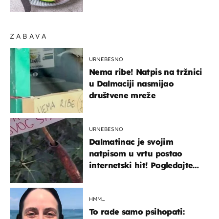
sigurno jesti?
ZABAVA
URNEBESNO
Nema ribe! Natpis na tržnici
u Dalmaciji nasmijao
društvene mreže
URNEBESNO
Dalmatinac je svojim
natpisom u vrtu postao
internetski hit! Pogledajte
što je napisao
HMM…
To rade samo psihopati: