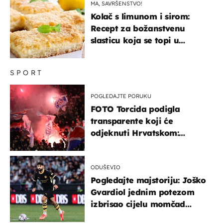
MA, SAVRŠENSTVO!
Kolač s limunom i sirom:
Recept za božanstvenu
slasticu koja se topi u
ustima
SPORT
POGLEDAJTE PORUKU
FOTO Torcida podigla
transparente koji će
odjeknuti Hrvatskom:
Prozvali "moralne vertikale"
ODUŠEVIO
Pogledajte majstoriju: Joško
Gvardiol jednim potezom
izbrisao cijelu momčad
Atletica