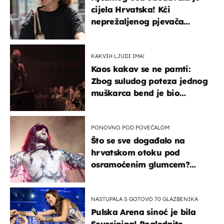
cijela Hrvatska! Kći
neprežaljenog pjevača
projurila špicom na dva
kotača
KAKVIH LJUDI IMA!
Kaos kakav se ne pamti:
Zbog suludog poteza jednog
muškarca bend je bio
prisiljen prekinuti nastup
PONOVNO POD POVEĆALOM
Što se sve događalo na
hrvatskom otoku pod
osramoćenim glumcem?
Bizarni prizori i danas
izazivaju nevjericu
NASTUPALA S GOTOVO 70 GLAZBENIKA
Pulska Arena sinoć je bila
Severinina! Pogledajte