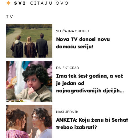
SVI
ČITAJU OVO
TV
SLUČAJNA OBITELJ
Nova TV donosi novu
domaću seriju!
DALEKI GRAD
Ima tek šest godina, a već
je jedan od
najnagrađivanijih dječjih
glumaca
NASLJEDNIK
ANKETA: Koju ženu bi Serhat
trebao izabrati?