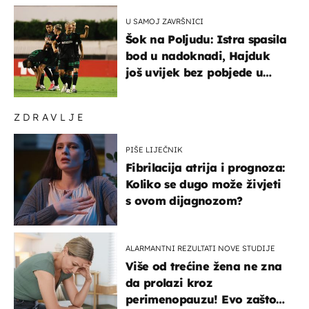
U SAMOJ ZAVRŠNICI
Šok na Poljudu: Istra spasila
bod u nadoknadi, Hajduk
još uvijek bez pobjede u
HNL-u
ZDRAVLJE
PIŠE LIJEČNIK
Fibrilacija atrija i prognoza:
Koliko se dugo može živjeti
s ovom dijagnozom?
ALARMANTNI REZULTATI NOVE STUDIJE
Više od trećine žena ne zna
da prolazi kroz
perimenopauzu! Evo zašto