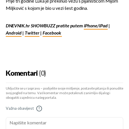
Prije tri godine Luka je prekinuo vezu s pijanisticom Mijom
Miljković s kojom je bio u vezi šest godina.
DNEVNIK.hr SHOWBUZZ pratite putem
iPhone/iPad
|
Android
|
Twitter
|
Facebook
Komentari
(0)
Uključite se u raspravu – podijelite svoje mišljenje, postavite pitanja ili ponudite
svoj pogled na temu. Vaš komentar može potaknuti zanimljiv dijalog i
obogatiti zajednicu našeg portala.
Važna obavijest
!