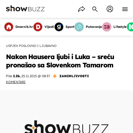
Dnevnik.hr
Vijesti
Sport
Putovanja
Lifestyle
USPJEH POSLOVNO I LJUBAVNO
Nakon Hausera ljubi i Luka – sreću
pronašao sa Slovenkom Tamarom
Piše
I.Ib.
,
25.11.2015 @ 08:37
ZANIMLJIVOSTI
KOMENTARI
OMOGUĆI OBAVIJESTI