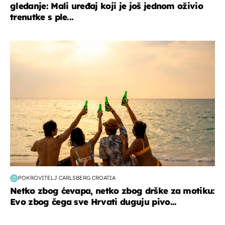
gledanje: Mali uređaj koji je još jednom oživio
trenutke s ple...
zanimljivosti
POKROVITELJ CARLSBERG CROATIA
Netko zbog ćevapa, netko zbog drške za motiku:
Evo zbog čega sve Hrvati duguju pivo...