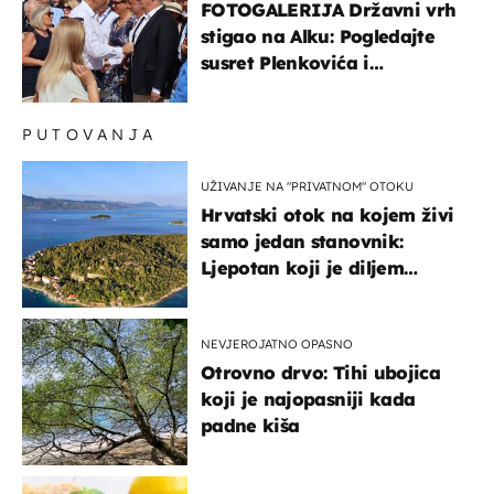
FOTOGALERIJA Državni vrh
stigao na Alku: Pogledajte
susret Plenkovića i
Milanovića
PUTOVANJA
UŽIVANJE NA "PRIVATNOM" OTOKU
Hrvatski otok na kojem živi
samo jedan stanovnik:
Ljepotan koji je diljem
svijeta poznat po svojem
"bijelom zlatu"
NEVJEROJATNO OPASNO
Otrovno drvo: Tihi ubojica
koji je najopasniji kada
padne kiša