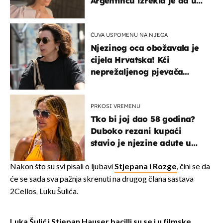
Argentincu izrekla je da u
rodnoj Hercegovini
ČUVA USPOMENU NA NJEGA
Njezinog oca obožavala je
cijela Hrvatska! Kći
neprežaljenog pjevača
projurila špicom na dva
kotača
PRKOSI VREMENU
Tko bi joj dao 58 godina?
Duboko rezani kupaći
stavio je njezine adute u
prvi plan
Nakon što su svi pisali o ljubavi
Stjepana i Rozge
, čini se da
će se sada sva pažnja skrenuti na drugog člana sastava
2Cellos, Luku Šulića.
Luka Šulić i Stjepan Hauser bacilli su se i u filmske