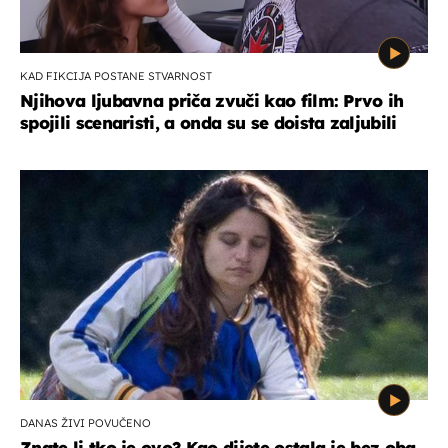
KAD FIKCIJA POSTANE STVARNOST
Njihova ljubavna priča zvuči kao film: Prvo ih
spojili scenaristi, a onda su se doista zaljubili
DANAS ŽIVI POVUČENO
Znate li tko je ovo? Kao dijete ostala je bez oba