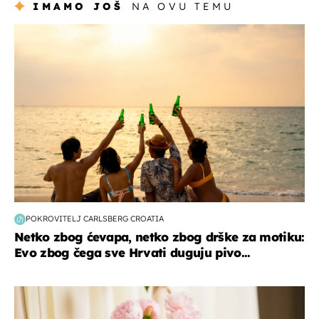
IMAMO JOŠ
NA OVU TEMU
zanimljivosti
POKROVITELJ CARLSBERG CROATIA
Netko zbog ćevapa, netko zbog drške za motiku:
Evo zbog čega sve Hrvati duguju pivo...
moda & ljepota