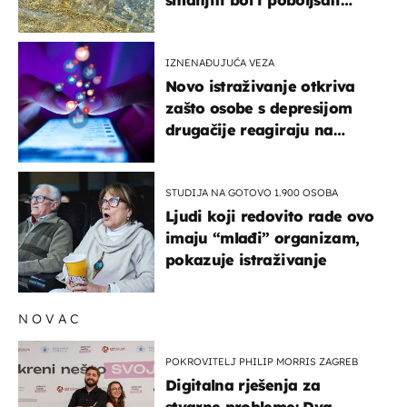
pokretljivost
IZNENAĐUJUĆA VEZA
Novo istraživanje otkriva
zašto osobe s depresijom
drugačije reagiraju na
lajkove
STUDIJA NA GOTOVO 1.900 OSOBA
Ljudi koji redovito rade ovo
imaju “mlađi” organizam,
pokazuje istraživanje
NOVAC
POKROVITELJ PHILIP MORRIS ZAGREB
Digitalna rješenja za
stvarne probleme: Dva