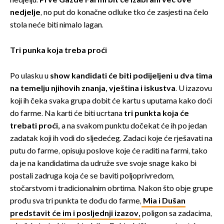
nedjelju.
Prve Gazde Farmi bit će izabrani već ove
nedjelje
, no put do konačne odluke tko će zasjesti na čelo
stola neće biti nimalo lagan.
Tri punka koja treba proći
Po ulasku u
show kandidati će biti podijeljeni u dva tima
na temelju njihovih znanja, vještina i iskustva
. U izazovu
koji ih čeka svaka grupa dobit će kartu s uputama kako doći
do farme. Na karti će biti ucrtana
tri punkta koja će
trebati proći,
a na svakom punktu dočekat će ih po jedan
zadatak koji ih vodi do sljedećeg. Zadaci koje će rješavati na
putu do farme, opisuju poslove koje će raditi na farmi, tako
da je na kandidatima da udruže sve svoje snage kako bi
postali zadruga koja će se baviti poljoprivredom,
stočarstvom i tradicionalnim obrtima. Nakon što obje grupe
prođu sva tri punkta te dođu do farme,
Mia i Dušan
predstavit će im i posljednji izazov,
poligon sa zadacima,