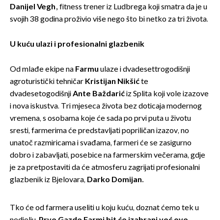
Danijel Vegh,
fitness trener iz Ludbrega koji smatra da je u
svojih 38 godina proživio više nego što bi netko za tri života.
U kuću ulazi i profesionalni glazbenik
Od mlađe ekipe na
Farmu
ulaze i dvadesettrogodišnji
agroturistički tehničar
Kristijan Nikšić
te
dvadesetogodišnji
Ante Baždarić
iz Splita koji vole izazove
i nova iskustva. Tri mjeseca života bez doticaja modernog
vremena, s osobama koje će sada po prvi puta u životu
sresti, farmerima će predstavljati popriličan izazov, no
unatoč razmiricama i svađama, farmeri će se zasigurno
dobro i zabavljati, posebice na farmerskim večerama, gdje
je za pretpostaviti da će atmosferu zagrijati profesionalni
glazbenik iz Bjelovara,
Darko Domijan.
Tko će od farmera useliti u koju kuću, doznat ćemo tek u