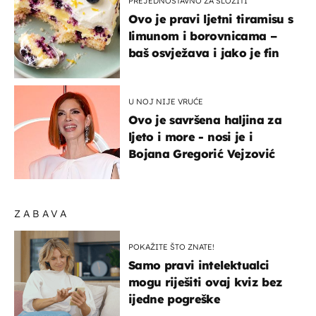
PREJEDNOSTAVNO ZA SLOŽITI
Ovo je pravi ljetni tiramisu s
limunom i borovnicama –
baš osvježava i jako je fin
U NOJ NIJE VRUĆE
Ovo je savršena haljina za
ljeto i more - nosi je i
Bojana Gregorić Vejzović
ZABAVA
POKAŽITE ŠTO ZNATE!
Samo pravi intelektualci
mogu riješiti ovaj kviz bez
ijedne pogreške