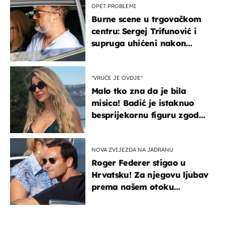
OPET PROBLEMI
Burne scene u trgovačkom
centru: Sergej Trifunović i
supruga uhićeni nakon
svađe!
"VRUĆE JE OVDJE"
Malo tko zna da je bila
misica! Badić je istaknuo
besprijekornu figuru zgodne
voditeljice
NOVA ZVIJEZDA NA JADRANU
Roger Federer stigao u
Hrvatsku! Za njegovu ljubav
prema našem otoku
zaslužan je jedan poznati
Hrvat