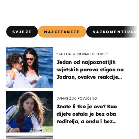
SVJEŽE
NAJČITANIJE
NAJKOMENTIRAN
"KAO DA SU NOVAK ĐOKOVIĆ"
Jedan od najpoznatijih
svjetskih parova stigao na
Jadran, ovakve reakcije
vjerojatno nisu očekivali
DANAS ŽIVI POVUČENO
Znate li tko je ovo? Kao
dijete ostala je bez oba
roditelja, a onda i bez
milijuna koje je trebala
naslijediti