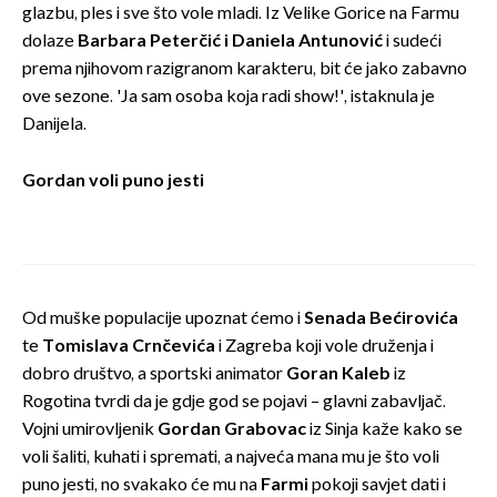
glazbu, ples i sve što vole mladi. Iz Velike Gorice na Farmu
dolaze
Barbara Peterčić i Daniela Antunović
i sudeći
prema njihovom razigranom karakteru, bit će jako zabavno
ove sezone. 'Ja sam osoba koja radi show!', istaknula je
Danijela.
Gordan voli puno jesti
Od muške populacije upoznat ćemo i
Senada Bećirovića
te
Tomislava Crnčevića
i Zagreba koji vole druženja i
dobro društvo, a sportski animator
Goran Kaleb
iz
Rogotina tvrdi da je gdje god se pojavi – glavni zabavljač.
Vojni umirovljenik
Gordan Grabovac
iz Sinja kaže kako se
voli šaliti, kuhati i spremati, a najveća mana mu je što voli
puno jesti, no svakako će mu na
Farmi
pokoji savjet dati i