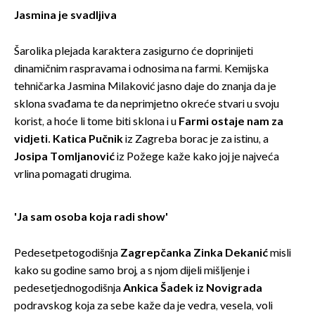
Jasmina je svadljiva
Šarolika plejada karaktera zasigurno će doprinijeti
dinamičnim raspravama i odnosima na farmi. Kemijska
tehničarka Jasmina Milaković jasno daje do znanja da je
sklona svađama te da neprimjetno okreće stvari u svoju
korist, a hoće li tome biti sklona i u
Farmi ostaje nam za
vidjeti
.
Katica Pučnik
iz Zagreba borac je za istinu, a
Josipa Tomljanović
iz Požege kaže kako joj je najveća
vrlina pomagati drugima.
'Ja sam osoba koja radi show'
Pedesetpetogodišnja
Zagrepčanka Zinka Dekanić
misli
kako su godine samo broj, a s njom dijeli mišljenje i
pedesetjednogodišnja
Ankica Šadek iz Novigrada
podravskog koja za sebe kaže da je vedra, vesela, voli