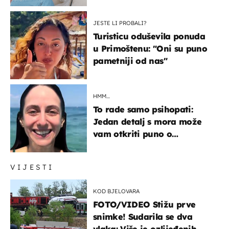
JESTE LI PROBALI?
Turisticu oduševila ponuda
u Primoštenu: "Oni su puno
pametniji od nas"
HMM…
To rade samo psihopati:
Jedan detalj s mora može
vam otkriti puno o
prijateljima
VIJESTI
KOD BJELOVARA
FOTO/VIDEO Stižu prve
snimke! Sudarila se dva
vlaka: Više je ozlijeđenih,