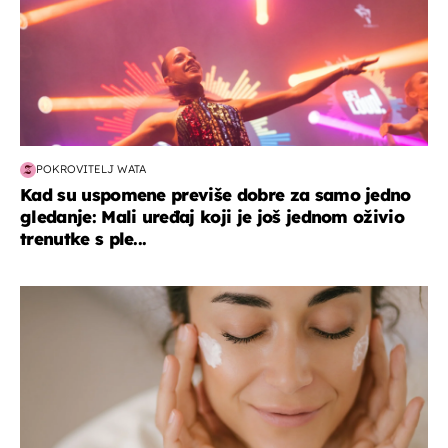
POKROVITELJ WATA
Kad su uspomene previše dobre za samo jedno
gledanje: Mali uređaj koji je još jednom oživio
trenutke s ple...
moda & ljepota