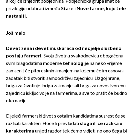
a koji će iznjedrit pobjednika. Pobjednička grupa imat će
privilegiju odabrati između
Stare i Nove farme, koju žele
nastaniti.
Još malo
Devet žena i devet muškaraca od nedjelje službeno
postaju farmeri.
Svoju životnu svakodnevicu obogaćenu
svim blagodatima moderne
tehnologije
na neko vrijeme
zamijenit će pitoresknim imanjem na kojemu će im osnovni
zadatak biti stvoriti samoodrživu zajednicu. Uzgoj hrane,
briga za životinje, briga za imanje, ali briga za novostvorenu
zajednicu isključivo je na farmerima, a sve to pratit će budno
oko nacije.
Dijeleći farmerski život s ostalim kandidatima susrest će se
različiti karakteri. Hoće li prevladati
sloga ili će razlika u
karakterima
unijeti razdor tek ćemo vidjeti, no ono čega bi