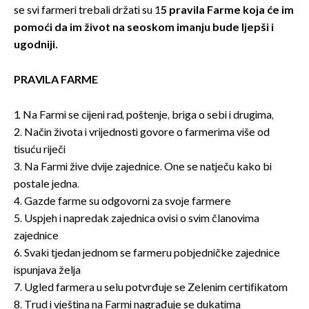
se svi farmeri trebali držati su 1
5 pravila Farme koja će im
pomoći da im život na seoskom imanju bude ljepši i
ugodniji.
PRAVILA FARME
1. Na Farmi se cijeni rad, poštenje, briga o sebi i drugima,
2. Način života i vrijednosti govore o farmerima više od
tisuću riječi
3. Na Farmi žive dvije zajednice. One se natječu kako bi
postale jedna.
4. Gazde farme su odgovorni za svoje farmere
5. Uspjeh i napredak zajednica ovisi o svim članovima
zajednice
6. Svaki tjedan jednom se farmeru pobjedničke zajednice
ispunjava želja
7. Ugled farmera u selu potvrđuje se Zelenim certifikatom
8. Trud i vještina na Farmi nagrađuje se dukatima