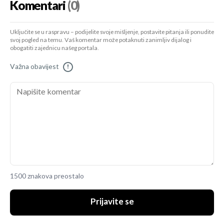
Komentari
(0)
Uključite se u raspravu – podijelite svoje mišljenje, postavite pitanja ili ponudite
svoj pogled na temu. Vaš komentar može potaknuti zanimljiv dijalog i
obogatiti zajednicu našeg portala.
Važna obavijest
!
1500 znakova preostalo
Prijavite se