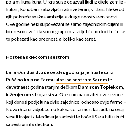
pola milijuna kuna. U igru su se odazvali ljudi iz cijele zemlje –
kuhari, konobari, zabavljači, ratni veterani, vrtlari.. Neke od
njih pokreće snažna ambicija, a druge neostvareni snovi.
Ove godine neki su povezani ne samo zajedničkim ciljem ili
interesom, već i krvnom grupom, a vidjet ćemo koliko će se
to pokazati kao prednost, a koliko kao teret.
Hostesa s dečkom i sestrom
Lara Đunđuš dvadesetdvogodišnja je hostesa iz
Puščina
koja na Farmu
ulazi sa sestrom Sarom
te
devetnaest godina starijim dečkom
Damirom Toplekom,
inženjerom strojarstva.
Obzirom na novitet ove sezone
koji donosi podjelu na dvije zajednice, odnosno dvije farme –
Novu i Staru, vidjet ćemo kakva će farmerska sudbina ovaj
veseli trojac iz Međimurja zadesiti te hoće li Sara biti u kući
sa sestrom il s dečkom.