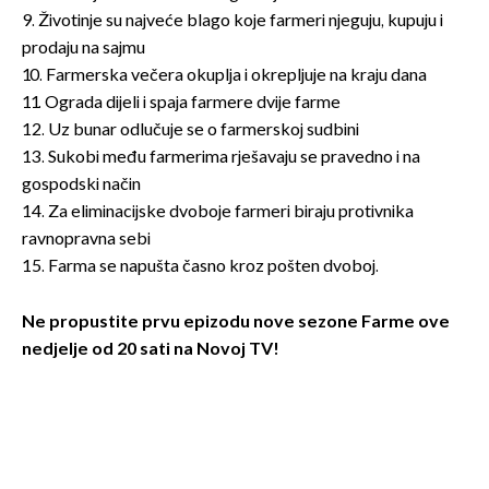
9. Životinje su najveće blago koje farmeri njeguju, kupuju i
prodaju na sajmu
10. Farmerska večera okuplja i okrepljuje na kraju dana
11. Ograda dijeli i spaja farmere dvije farme
12. Uz bunar odlučuje se o farmerskoj sudbini
13. Sukobi među farmerima rješavaju se pravedno i na
gospodski način
14. Za eliminacijske dvoboje farmeri biraju protivnika
ravnopravna sebi
15. Farma se napušta časno kroz pošten dvoboj.
Ne propustite prvu epizodu nove sezone Farme ove
nedjelje od 20 sati na Novoj TV!