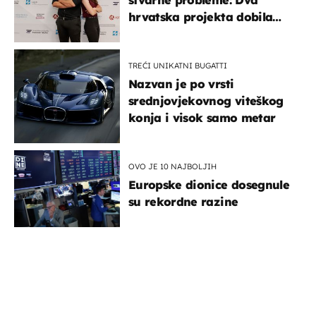
hrvatska projekta dobila
potporu za razvoj
TREĆI UNIKATNI BUGATTI
Nazvan je po vrsti
srednjovjekovnog viteškog
konja i visok samo metar
OVO JE 10 NAJBOLJIH
Europske dionice dosegnule
su rekordne razine