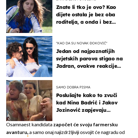
Znate li tko je ovo? Kao
dijete ostala je bez oba
roditelja, a onda i bez
milijuna koje je trebala
naslijediti
"KAO DA SU NOVAK ĐOKOVIĆ"
Jedan od najpoznatijih
svjetskih parova stigao na
Jadran, ovakve reakcije
vjerojatno nisu očekivali
SAMO DOBRA PISMA
Poslušajte kako to zvuči
kad Nina Badrić i Jakov
Jozinović zapjevaju
Oliverov hit!
Osamnaest kandidata
započet će
svoju farmersku
avanturu
,
a samo onaj najizdržljiviji osvojit će nagradu od