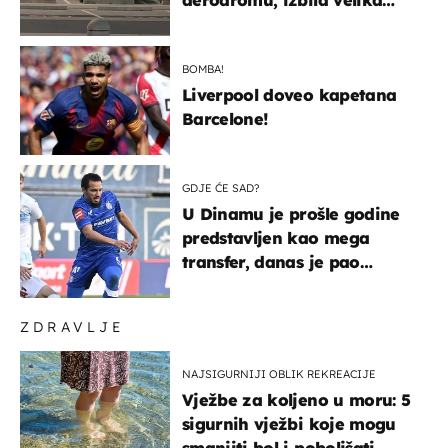
masovna tučnjava
BOMBA!
Liverpool doveo kapetana
Barcelone!
GDJE ĆE SAD?
U Dinamu je prošle godine
predstavljen kao mega
transfer, danas je pao
najniže u karijeri
ZDRAVLJE
NAJSIGURNIJI OBLIK REKREACIJE
Vježbe za koljeno u moru: 5
sigurnih vježbi koje mogu
smanjiti bol i poboljšati