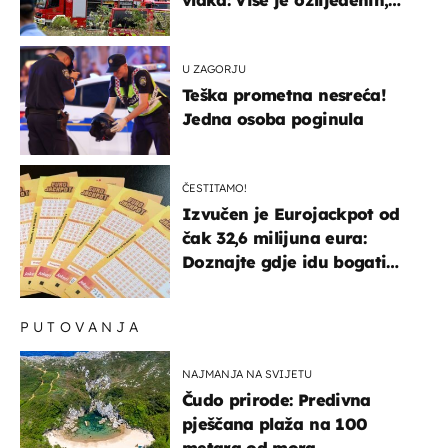
hitne službe na terenu
U ZAGORJU
Teška prometna nesreća!
Jedna osoba poginula
ČESTITAMO!
Izvučen je Eurojackpot od
čak 32,6 milijuna eura:
Doznajte gdje idu bogati
dobitci u Hrvatskoj
PUTOVANJA
NAJMANJA NA SVIJETU
Čudo prirode: Predivna
pješčana plaža na 100
metara od mora