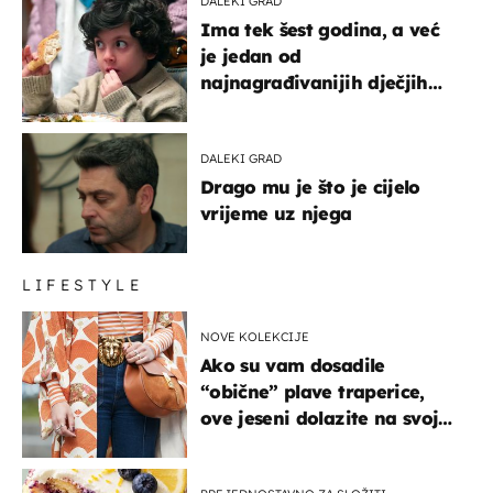
DALEKI GRAD
Ima tek šest godina, a već
je jedan od
najnagrađivanijih dječjih
glumaca
DALEKI GRAD
Drago mu je što je cijelo
vrijeme uz njega
LIFESTYLE
NOVE KOLEKCIJE
Ako su vam dosadile
“obične” plave traperice,
ove jeseni dolazite na svoje
- izdvajamo 15 hit modela