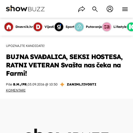
Dnevnik.hr
Vijesti
Sport
Putovanja
Lifestyle
UPOZNAJTE KANDIDATE!
BUJNA SVAĐALICA, SEKSI HOSTESA,
RATNI VETERAN Svašta nas čeka na
Farmi!
Piše
B.M./PR
,
03.09.2016 @ 10:50
ZANIMLJIVOSTI
KOMENTARI
OMOGUĆI OBAVIJESTI