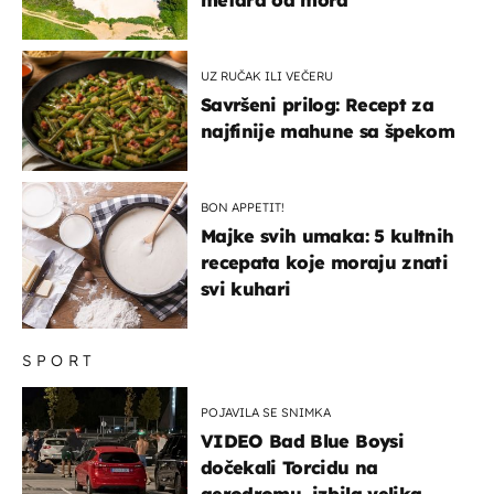
UZ RUČAK ILI VEČERU
Savršeni prilog: Recept za
najfinije mahune sa špekom
BON APPETIT!
Majke svih umaka: 5 kultnih
recepata koje moraju znati
svi kuhari
SPORT
POJAVILA SE SNIMKA
VIDEO Bad Blue Boysi
dočekali Torcidu na
aerodromu, izbila velika