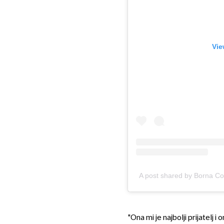
Vie
A post shared by Borna Co
"Ona mi je najbolji prijatelj 