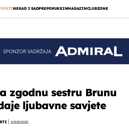
IVOSTI
NEKAD I SAD
PREPORUKE
INMAGAZIN
CLUBZONE
ma zgodnu sestru Brunu
daje ljubavne savjete
STI
KOMENTARI