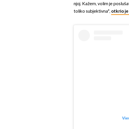
njoj. Kažem, volim je poslušat
toliko subjektivna",
otkrio j
Vie