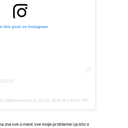
w this post on Instagram
ric (@bornacoric)
on
Jul 12, 2018 at 1:47pm PDT
i ona zna sve o meni, sve moje probleme i ja isto o