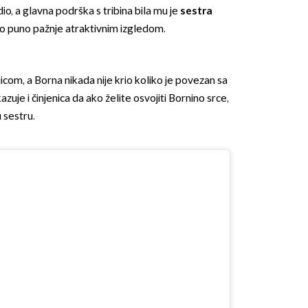
io, a glavna podrška s tribina bila mu je
sestra
ko puno pažnje atraktivnim izgledom.
jicom, a Borna nikada nije krio koliko je povezan sa
azuje i činjenica da ako želite osvojiti Bornino srce,
 sestru.
OMOGUĆI OBAVIJESTI