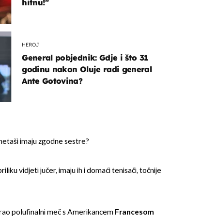
hitnu!"
HEROJ
General pobjednik: Gdje i što 31
godinu nakon Oluje radi general
Ante Gotovina?
etaši imaju zgodne sestre?
iku vidjeti jučer, imaju ih i domaći tenisači, točnije
igrao polufinalni meč s Amerikancem
Francesom