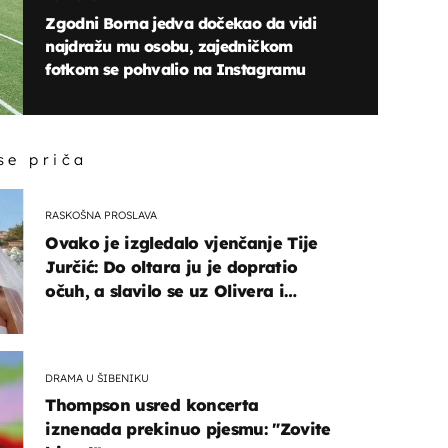
Zgodni Borna jedva dočekao da vidi
najdražu mu osobu, zajedničkom
fotkom se pohvalio na Instagramu
 se priča
RASKOŠNA PROSLAVA
Ovako je izgledalo vjenčanje Tije
Jurčić: Do oltara ju je dopratio
očuh, a slavilo se uz Olivera i
Rozgu
DRAMA U ŠIBENIKU
Thompson usred koncerta
iznenada prekinuo pjesmu: "Zovite