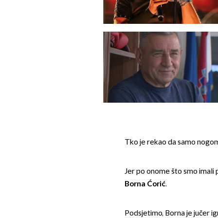
Tko je rekao da samo nogom
Jer po onome što smo imali pril
Borna Ćorić
.
Podsjetimo, Borna je jučer 