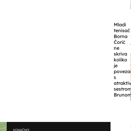
Mladi
tenisač
Borna
Ćorić
ne
skriva
koliko
je
poveza
s
atrakt
sestro
Brunom
KONAČNO!