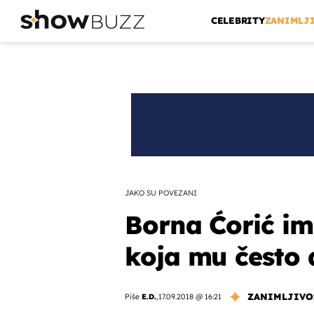
CELEBRITY
ZANIMLJ
JAKO SU POVEZANI
Borna Ćorić i
koja mu često 
ZANIMLJIVO
Piše
E.D.
,
17.09.2018 @ 16:21