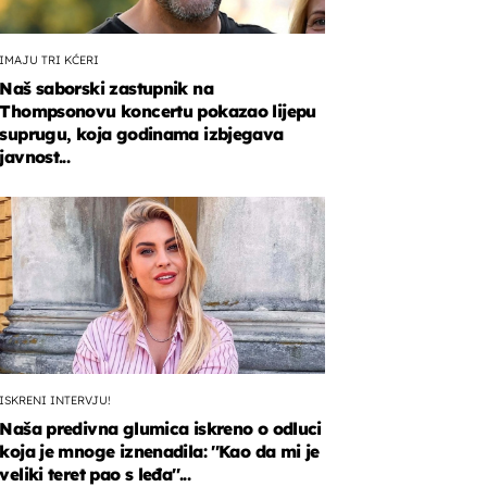
IMAJU TRI KĆERI
Naš saborski zastupnik na
Thompsonovu koncertu pokazao lijepu
suprugu, koja godinama izbjegava
javnost...
n
ivnom
m
.
ISKRENI INTERVJU!
Naša predivna glumica iskreno o odluci
koja je mnoge iznenadila: ''Kao da mi je
veliki teret pao s leđa''...