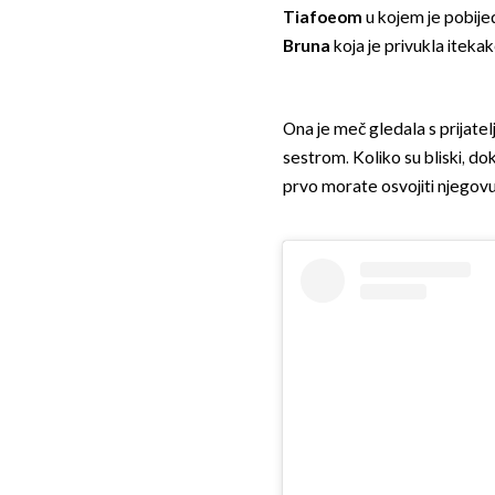
Tiafoeom
u kojem je pobijed
Bruna
koja je privukla iteka
Ona je meč gledala s prijatel
sestrom. Koliko su bliski, dok
prvo morate osvojiti njegovu