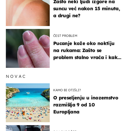
Zašto neki ljudi izgore na
suncu već nakon 15 minuta,
a drugi ne?
ČEST PROBLEM
Pucanje kože oko noktiju
na rukama: Zašto se
problem stalno vraća i kako
ga zaustaviti?
NOVAC
KAMO BI OTIŠLI?
O preseljenju u inozemstvo
razmišlja 9 od 10
Europljana