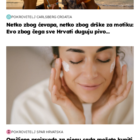
POKROVITELJ CARLSBERG CROATIA
Netko zbog ćevapa, netko zbog drške za motiku:
Evo zbog čega sve Hrvati duguju pivo...
moda & ljepota
POKROVITELJ SPAR HRVATSKA
Omiljene proizvode za njegu sada možete kupiti