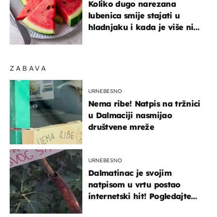
Koliko dugo narezana
lubenica smije stajati u
hladnjaku i kada je više nije
sigurno jesti?
ZABAVA
URNEBESNO
Nema ribe! Natpis na tržnici
u Dalmaciji nasmijao
društvene mreže
URNEBESNO
Dalmatinac je svojim
natpisom u vrtu postao
internetski hit! Pogledajte
što je napisao