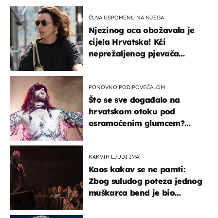
ČUVA USPOMENU NA NJEGA
Njezinog oca obožavala je
cijela Hrvatska! Kći
neprežaljenog pjevača
projurila špicom na dva
kotača
PONOVNO POD POVEĆALOM
Što se sve događalo na
hrvatskom otoku pod
osramoćenim glumcem?
Bizarni prizori i danas
izazivaju nevjericu
KAKVIH LJUDI IMA!
Kaos kakav se ne pamti:
Zbog suludog poteza jednog
muškarca bend je bio
prisiljen prekinuti nastup