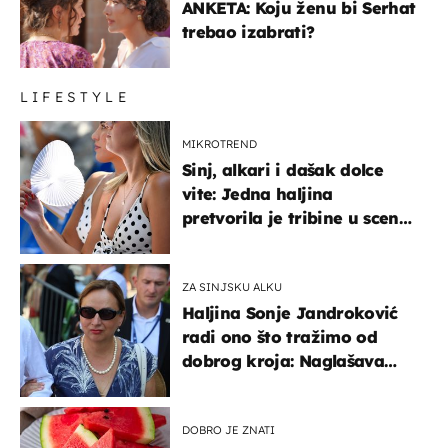
ANKETA: Koju ženu bi Serhat
trebao izabrati?
LIFESTYLE
MIKROTREND
Sinj, alkari i dašak dolce
vite: Jedna haljina
pretvorila je tribine u scenu
iz talijanskog filma
ZA SINJSKU ALKU
Haljina Sonje Jandroković
radi ono što tražimo od
dobrog kroja: Naglašava
struk, a sada je i na
sniženju
DOBRO JE ZNATI