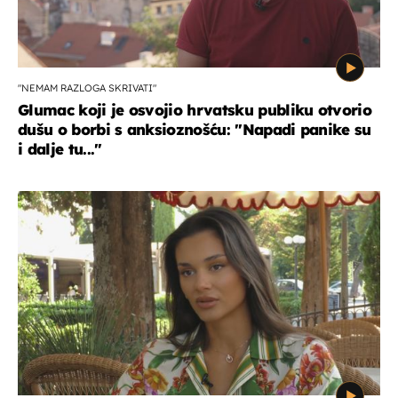
"NEMAM RAZLOGA SKRIVATI"
Glumac koji je osvojio hrvatsku publiku otvorio
dušu o borbi s anksioznošću: "Napadi panike su
i dalje tu..."