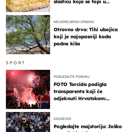
slasticu koja se topi u
ustima
NEVJEROJATNO OPASNO
Otrovno drvo: Tihi ubojica
koji je najopasniji kada
padne kiša
SPORT
POGLEDAJTE PORUKU
FOTO Torcida podigla
transparente koji će
odjeknuti Hrvatskom:
Prozvali "moralne vertikale"
ODUŠEVIO
Pogledajte majstoriju: Joško