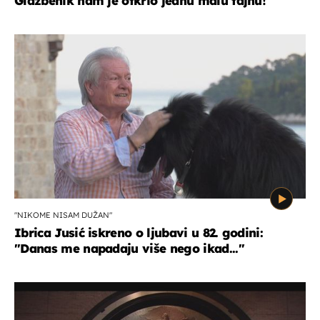
Glazbenik nam je otkrio jednu malu tajnu!
"NIKOME NISAM DUŽAN"
Ibrica Jusić iskreno o ljubavi u 82. godini:
"Danas me napadaju više nego ikad..."