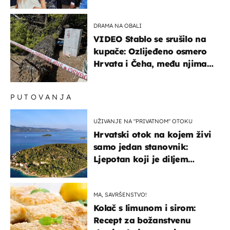
Milanovića
DRAMA NA OBALI
VIDEO Stablo se srušilo na
kupače: Ozlijeđeno osmero
Hrvata i Čeha, među njima
ima i djece
PUTOVANJA
UŽIVANJE NA "PRIVATNOM" OTOKU
Hrvatski otok na kojem živi
samo jedan stanovnik:
Ljepotan koji je diljem
svijeta poznat po svojem
"bijelom zlatu"
MA, SAVRŠENSTVO!
Kolač s limunom i sirom:
Recept za božanstvenu