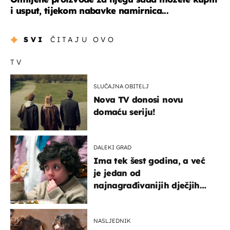
i usput, tijekom nabavke namirnica...
SVI
ČITAJU OVO
TV
SLUČAJNA OBITELJ
Nova TV donosi novu
domaću seriju!
DALEKI GRAD
Ima tek šest godina, a već
je jedan od
najnagrađivanijih dječjih
glumaca
NASLJEDNIK