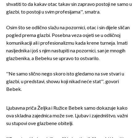
shvatiti to da kakav otac takav sin zapravo postoji ne samo u
glazbi, to postoji u svim profesijama'', smatra.
Osim što se odlično slažu na pozornici, otac i sin dijele sličan
pogled prema glazbi. Posebna veza osjeti se u odličnoj
komunikaciji ali i profesionalizmu kada krene turneja. Imati
nasljednika i još s njim nastupiti na pozornici, san je mnogih
glazbenika, a Bebeku se upravo to ostvarilo.
''Ne samo slično nego skoro isto gledamo na sve stvari u
glazbi, u predstavi, showu koji nikad neće stat'', govori
Bebek.
Ljubavna priča Željka i Ružice Bebek samo dokazuje kako
ova skladna zajednica može sve. Ljubav i zajedništvo, važni
su stupovi ove glazbene obitelji.