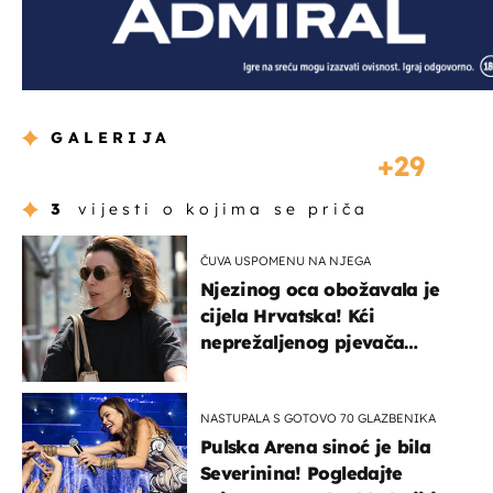
GALERIJA
29
3
vijesti o kojima se priča
ČUVA USPOMENU NA NJEGA
Njezinog oca obožavala je
cijela Hrvatska! Kći
neprežaljenog pjevača
projurila špicom na dva
kotača
NASTUPALA S GOTOVO 70 GLAZBENIKA
Pulska Arena sinoć je bila
Severinina! Pogledajte