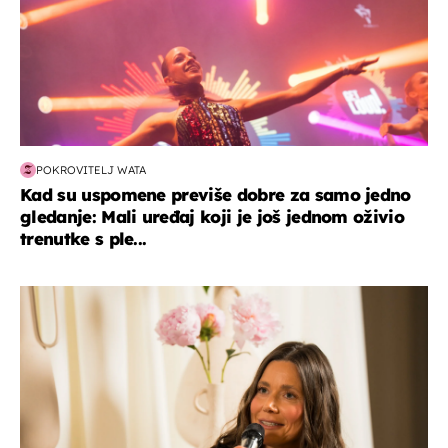
POKROVITELJ WATA
Kad su uspomene previše dobre za samo jedno
gledanje: Mali uređaj koji je još jednom oživio
trenutke s ple...
moda & ljepota