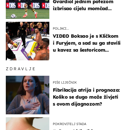
Gvardiol jednim potezom
izbrisao cijelu momčad
Atletica
POLJACI...
VIDEO Boksao je s Kličkom
i Furyjem, a sad su ga stavili
u kavez sa šestoricom
Roma! Pogledajte kako je
završilo
ZDRAVLJE
PIŠE LIJEČNIK
Fibrilacija atrija i prognoza:
Koliko se dugo može živjeti
s ovom dijagnozom?
POKROVITELJ STADA