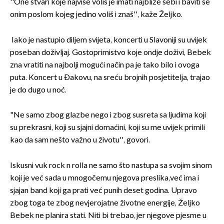
''One stvari koje najviše voliš je imati najbliže sebi i baviti se
onim poslom kojeg jedino voliš i znaš'', kaže Željko.
Iako je nastupio diljem svijeta, koncerti u Slavoniji su uvijek
poseban doživljaj. Gostoprimistvo koje ondje doživi, Bebek
zna vratiti na najbolji mogući način pa je tako bilo i ovoga
puta. Koncert u Đakovu, na sreću brojnih posjetitelja, trajao
je do dugo u noć.
"Ne samo zbog glazbe nego i zbog susreta sa ljudima koji
su prekrasni, koji su sjajni domaćini, koji su me uvijek primili
kao da sam nešto važno u životu'', govori.
Iskusni vuk rock n rolla ne samo što nastupa sa svojim sinom
koji je već sada u mnogočemu njegova preslika,već ima i
sjajan band koji ga prati već punih deset godina. Upravo
zbog toga te zbog nevjerojatne životne energije, Željko
Bebek ne planira stati. Niti bi trebao, jer njegove pjesme u