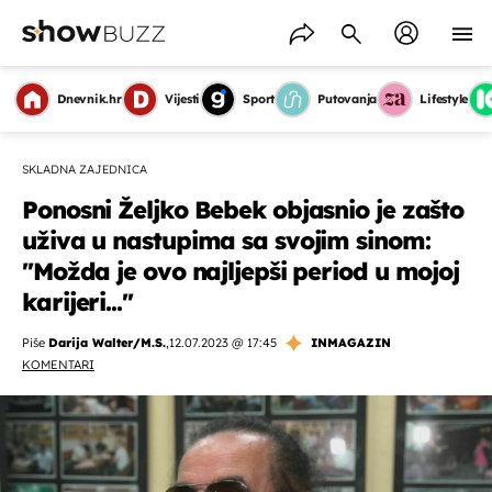
Dnevnik.hr
Vijesti
Sport
Putovanja
Lifestyle
SKLADNA ZAJEDNICA
Ponosni Željko Bebek objasnio je zašto
uživa u nastupima sa svojim sinom:
''Možda je ovo najljepši period u mojoj
karijeri...''
Piše
Darija Walter/M.S.
,
12.07.2023 @ 17:45
INMAGAZIN
KOMENTARI
OMOGUĆI OBAVIJESTI