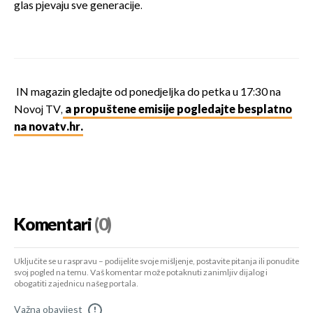
glas pjevaju sve generacije.
IN magazin gledajte od ponedjeljka do petka u 17:30 na
Novoj TV,
a propuštene emisije pogledajte besplatno
na novatv.hr.
Komentari
(0)
Uključite se u raspravu – podijelite svoje mišljenje, postavite pitanja ili ponudite
svoj pogled na temu. Vaš komentar može potaknuti zanimljiv dijalog i
obogatiti zajednicu našeg portala.
Važna obavijest
!