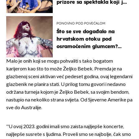
prizore sa spektakla koji je
rasprodan mjesec dana
ranije
PONOVNO POD POVEĆALOM
Što se sve događalo na
hrvatskom otoku pod
osramoćenim glumcem?
Bizarni prizori i danas
izazivaju nevjericu
Malo je onih koji se mogu pohvaliti s tako bogatom
karijerom kao što to može Željko Bebek. Premda je na
glazbenoj sceni aktivan već pedeset godina, ovaj legendarni
glazbenik ne planira stati. U prilog tomu govori i nedavno
održana turneja kojom je Željko Bebek, sa svojim bendom,
nastupio na nekoliko strana svijeta. Od Sjeverne Amerike pa
sve do Australije.
''U ovoj 2023. godini imali smo zaista najljepše koncerte,
najljepše susrete s ljudima. Proveli smo se najbolje, čak smo