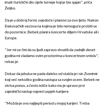
imali i turistički dio cijele turneje koji je bio sjajan'', priča
Željko.
Da je u dobroj formi, svjedoče i planovi za ovo ljeto. Nakon
Đakovačkih vezova na kojima je bilo nemoguće probiti se
do pozornice, Bebek planira koncerte diljem Hrvatske ali i
Europe.
''Jer mi se čini da su ljudi zapravo shvatili da zadnjih deset
godina mi vladamo ovim prostorima u koncertnom smislu'',
rekao je.
Dokaz da jabuka ne pada daleko od stabla je i sin Zvonimir
koji već nekoliko godina nastupa sa svojim ocem. Bebek ne
skriva ponos, a često ističe kako mu je upravo prvi
zajednički nastup najveći uspjeh karijere.
''Možda je ovo najljepši period u mojoj karijeri. Treba