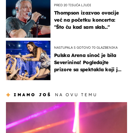
PRED 20 TISUĆA LJUDI
Thompson izazvao ovacije
već na početku koncerta:
"Što ću kad sam slab..."
NASTUPALA S GOTOVO 70 GLAZBENIKA
Pulska Arena sinoć je bila
Severinina! Pogledajte
prizore sa spektakla koji je
rasprodan mjesec dana
ranije
IMAMO JOŠ
NA OVU TEMU
kultura & zabava