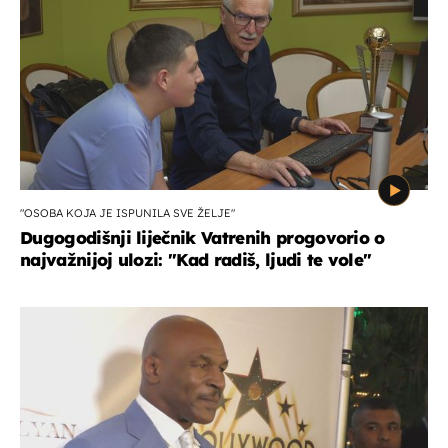
"OSOBA KOJA JE ISPUNILA SVE ŽELJE"
Dugogodišnji liječnik Vatrenih progovorio o
najvažnijoj ulozi: "Kad radiš, ljudi te vole"