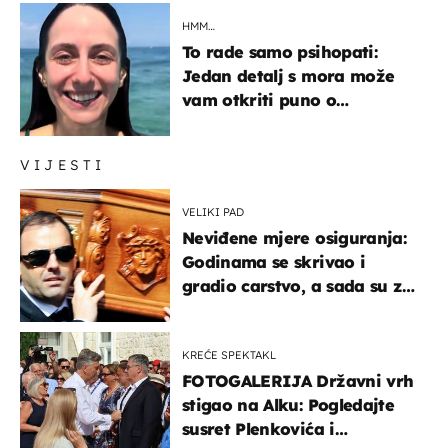
HMM…
To rade samo psihopati:
Jedan detalj s mora može
vam otkriti puno o
prijateljima
VIJESTI
VELIKI PAD
Neviđene mjere osiguranja:
Godinama se skrivao i
gradio carstvo, a sada su za
njegovo izručenje naručili
posebno vozilo
KREĆE SPEKTAKL
FOTOGALERIJA Državni vrh
stigao na Alku: Pogledajte
susret Plenkovića i