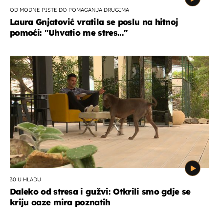
OD MODNE PISTE DO POMAGANJA DRUGIMA
Laura Gnjatović vratila se poslu na hitnoj
pomoći: "Uhvatio me stres..."
30 U HLADU
Daleko od stresa i gužvi: Otkrili smo gdje se
kriju oaze mira poznatih