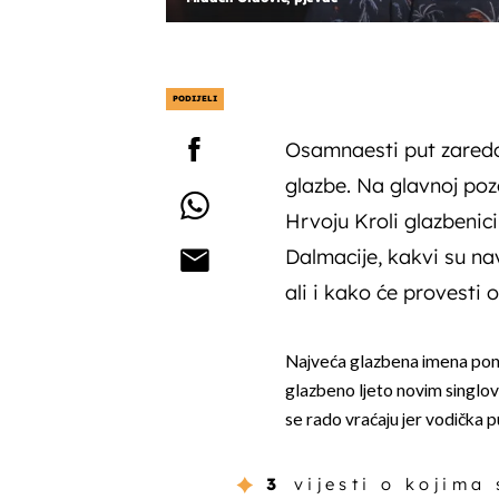
PODIJELI
Osamnaesti put zaredo
glazbe. Na glavnoj pozo
Hrvoju Kroli glazbenici
Dalmacije, kakvi su nav
ali i kako će provesti o
Najveća glazbena imena pono
glazbeno ljeto novim singlov
se rado vraćaju jer vodička 
3
vijesti o kojima