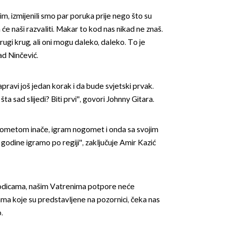
im, izmijenili smo par poruka prije nego što su
a će naši razvaliti. Makar to kod nas nikad ne znaš.
gi krug, ali oni mogu daleko, daleko. To je
ad Ninčević.
apravi još jedan korak i da bude svjetski prvak.
 šta sad slijedi? Biti prvi'', govori Johnny Gitara.
ogometom inače, igram nogomet i onda sa svojim
dine igramo po regiji'', zaključuje Amir Kazić
odicama, našim Vatrenima potpore neće
ma koje su predstavljene na pozornici, čeka nas
.