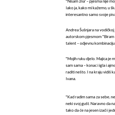
''Nisam zna' – pjesma nije moja
Iako ja, kako mi kažemo, u ška
interesantno samo svoje piva
Andrea Šušnjara na vodičkoj j
autorskom pjesmom ''Biram se
talent – odjevnu kombinaciju 
''Mojih ruku djelo. Majica je m
sam sama – konac i igla i ajm
raditi nešto. I na kraju vidiš 
Ivana.
''Kad radim sama za sebe, n
neki svoj gušt. Naravno da nas
tako da će na jesen izaći i je