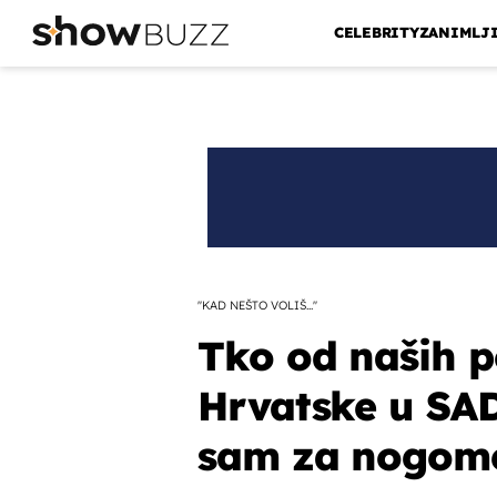
CELEBRITY
ZANIMLJ
''KAD NEŠTO VOLIŠ...''
Tko od naših p
Hrvatske u SAD
sam za nogomet