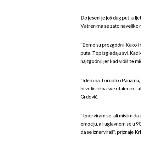
Do jeseni je još dug put, a l
Vatrenima se zato naveliko r
''Bome su prezgodni. Kako i ne
puta. Top izgledaju svi. Kad ka
najzgodniji jer kad vidiš te miš
''Idem na Toronto i Panamu, 
bi volio ići na sve utakmice, 
Grdović.
''Iznerviram se, ali mislim d
emociju, ali uglavnom se u 
da se iznerviraš'', priznaje K