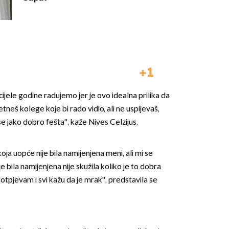
1
cijele godine radujemo jer je ovo idealna prilika da
neš kolege koje bi rado vidio, ali ne uspijevaš,
se jako dobro fešta'', kaže Nives Celzijus.
oja uopće nije bila namijenjena meni, ali mi se
je bila namijenjena nije skužila koliko je to dobra
 otpjevam i svi kažu da je mrak'', predstavila se