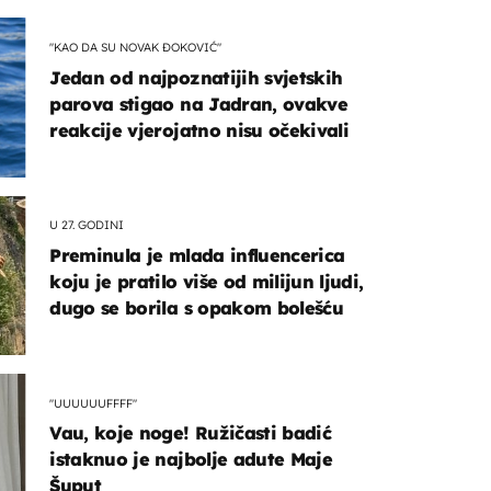
"KAO DA SU NOVAK ĐOKOVIĆ"
Jedan od najpoznatijih svjetskih
parova stigao na Jadran, ovakve
reakcije vjerojatno nisu očekivali
U 27. GODINI
Preminula je mlada influencerica
koju je pratilo više od milijun ljudi,
dugo se borila s opakom bolešću
"UUUUUUFFFF"
Vau, koje noge! Ružičasti badić
istaknuo je najbolje adute Maje
Šuput