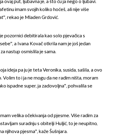
 ovaj put, ljubavna je, a što ću ja nego o ljubavi.
fetinu imam svojih koliko hoćeš, ali nije više
t'', rekao je Mladen Grdović.
e pozornici debitirala kao solo pjevačica s
be'', a Ivana Kovač otkrila nam je još jedan
za nastup osmislila je sama.
OMOGUĆI OBAVIJESTI
oja ideja pa ju je teta Veronika, susida, sašila, a ovo
o. Volim to i ja ne mogu da ne radim ništa, moram
kako ispadne super, ja zadovoljna'', pohvalila se
emam velika očekivanja od pjesme. Više radim za
tavljam suradnju s obitelji Huljić, to je neupitno,
dna njihova pjesma'', kaže Šušnjara.