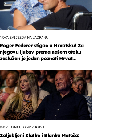
NOVA ZVIJEZDA NA JADRANU
Roger Federer stigao u Hrvatsku! Za
njegovu ljubav prema našem otoku
zaslužan je jedan poznati Hrvat...
SNIMLJENI U PRVOM REDU
Zaljubljeni Zlatko i Blanka Mateša: