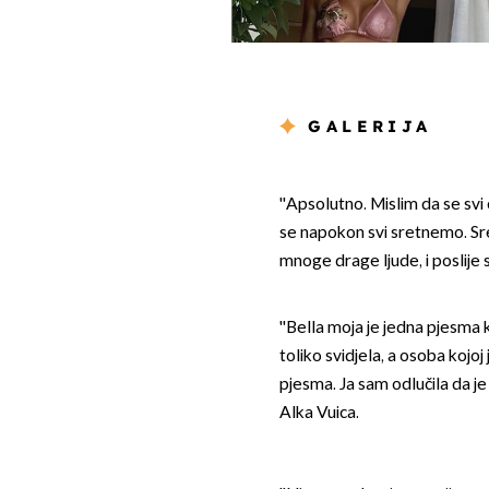
GALERIJA
''Apsolutno. Mislim da se svi 
se napokon svi sretnemo. Sret
mnoge drage ljude, i poslije 
''Bella moja je jedna pjesma k
toliko svidjela, a osoba kojoj 
pjesma. Ja sam odlučila da je
Alka Vuica.