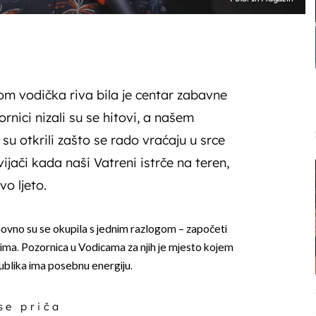
m vodička riva bila je centar zabavne
rnici nizali su se hitovi, a našem
 su otkrili zašto se rado vraćaju u srce
ijači kada naši Vatreni istrče na teren,
vo ljeto.
vno su se okupila s jednim razlogom – započeti
ima. Pozornica u Vodicama za njih je mjesto kojem
publika ima posebnu energiju.
 se priča