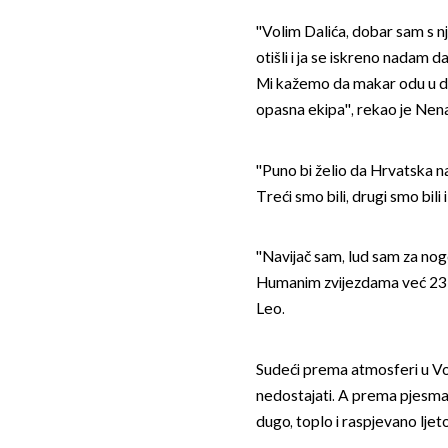
''Volim Dalića, dobar sam s nj
otišli i ja se iskreno nadam d
Mi kažemo da makar odu u dru
opasna ekipa'', rekao je Nen
''Puno bi želio da Hrvatska n
Treći smo bili, drugi smo bili i
''Navijač sam, lud sam za n
Humanim zvijezdama već 23 go
Leo.
Sudeći prema atmosferi u V
nedostajati. A prema pjesma
dugo, toplo i raspjevano ljeto