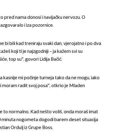
jeto pred nama donosi i navijačku nervozu. O
azgovaralo i iza pozornice.
 bi bili kad treniraju svaki dan, vjerojatno i po dva
žeš koji ti je najzgodniji – ja kažem svi su
iće, top su'', govori Lidija Bačić.
a kasnije mi počinje turneja tako da ne mogu, iako
ali moram radit svoj posa'', otkrio je Mladen
a je to normalno. Kad nešto voliš, onda moraš imat
90 minuta nogometa dogodi barem deset situacija
ristian Ordulj iz Grupe Boss.