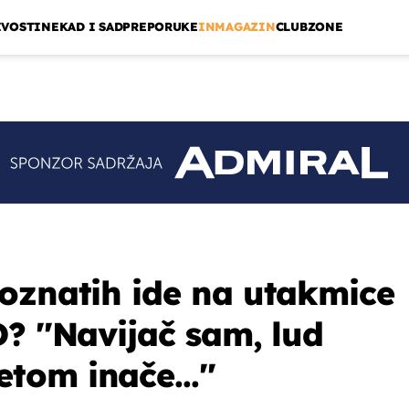
IVOSTI
NEKAD I SAD
PREPORUKE
INMAGAZIN
CLUBZONE
oznatih ide na utakmice
? ''Navijač sam, lud
om inače...''