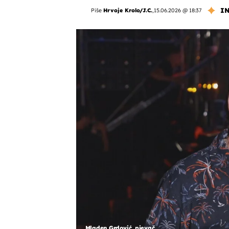
I
Piše
Hrvoje Krolo/J.C.
,
15.06.2026 @ 18:37
Mladen Grdović, pjevač