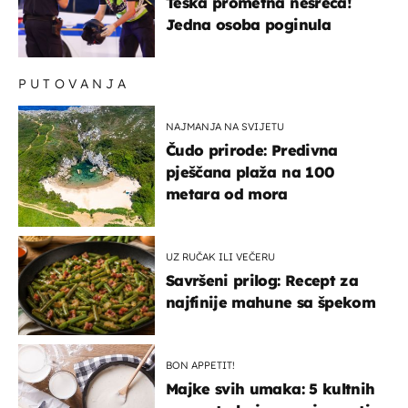
Teška prometna nesreća!
Jedna osoba poginula
PUTOVANJA
NAJMANJA NA SVIJETU
Čudo prirode: Predivna
pješčana plaža na 100
metara od mora
UZ RUČAK ILI VEČERU
Savršeni prilog: Recept za
najfinije mahune sa špekom
BON APPETIT!
Majke svih umaka: 5 kultnih