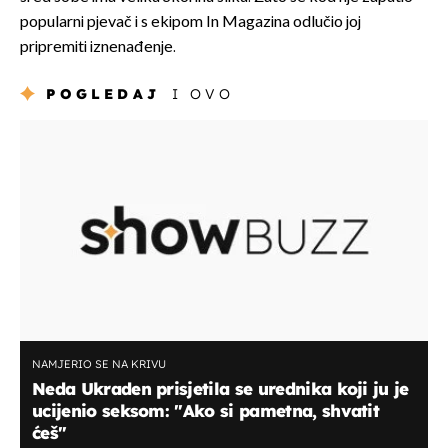
popularni pjevač i s ekipom In Magazina odlučio joj
pripremiti iznenađenje.
POGLEDAJ
I OVO
NAMJERIO SE NA KRIVU
Neda Ukraden prisjetila se urednika koji ju je
ucijenio seksom: "Ako si pametna, shvatit
ćeš"