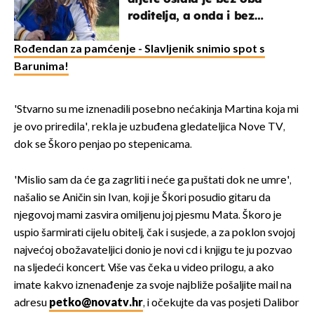
roditelja, a onda i bez
milijuna koje je trebala
naslijediti
Rođendan za pamćenje - Slavljenik snimio spot s
Barunima!
'Stvarno su me iznenadili posebno nećakinja Martina koja mi
je ovo priredila', rekla je uzbuđena gledateljica Nove TV,
dok se Škoro penjao po stepenicama.
'Mislio sam da će ga zagrliti i neće ga puštati dok ne umre',
našalio se Aničin sin Ivan, koji je Škori posudio gitaru da
njegovoj mami zasvira omiljenu joj pjesmu Mata. Škoro je
uspio šarmirati cijelu obitelj, čak i susjede, a za poklon svojoj
najvećoj obožavateljici donio je novi cd i knjigu te ju pozvao
na sljedeći koncert. Više vas čeka u video prilogu, a ako
imate kakvo iznenađenje za svoje najbliže pošaljite mail na
adresu
petko@novatv.hr
, i očekujte da vas posjeti Dalibor