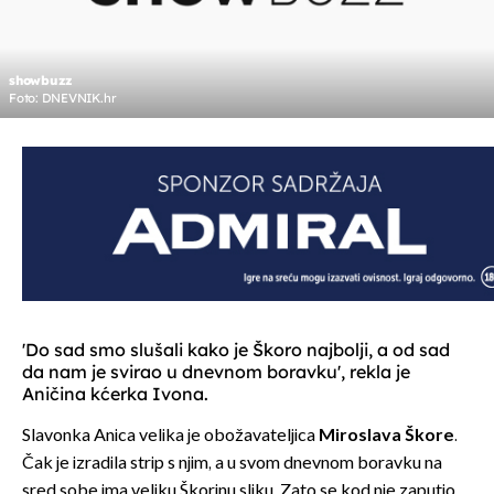
showbuzz
Foto: DNEVNIK.hr
'Do sad smo slušali kako je Škoro najbolji, a od sad
da nam je svirao u dnevnom boravku', rekla je
Aničina kćerka Ivona.
Slavonka Anica velika je obožavateljica
Miroslava Škore
.
Čak je izradila strip s njim, a u svom dnevnom boravku na
sred sobe ima veliku Škorinu sliku. Zato se kod nje zaputio