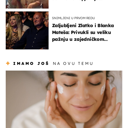
Oliverov hit!
SNIMLJENI U PRVOM REDU
Zaljubljeni Zlatko i Blanka
Mateša: Privukli su veliku
pažnju u zajedničkom
izlasku
IMAMO JOŠ
NA OVU TEMU
moda & ljepota