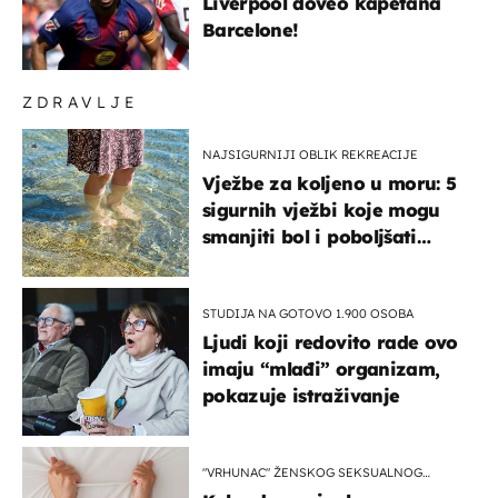
Liverpool doveo kapetana
Barcelone!
ZDRAVLJE
NAJSIGURNIJI OBLIK REKREACIJE
Vježbe za koljeno u moru: 5
sigurnih vježbi koje mogu
smanjiti bol i poboljšati
pokretljivost
STUDIJA NA GOTOVO 1.900 OSOBA
Ljudi koji redovito rade ovo
imaju “mlađi” organizam,
pokazuje istraživanje
"VRHUNAC" ŽENSKOG SEKSUALNOG
ISKUSTVA