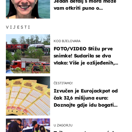
Jedan detalj s mora može
vam otkriti puno o
prijateljima
VIJESTI
KOD BJELOVARA
FOTO/VIDEO Stižu prve
snimke! Sudarila se dva
vlaka: Više je ozlijeđenih,
hitne službe na terenu
ČESTITAMO!
Izvučen je Eurojackpot od
čak 32,6 milijuna eura:
Doznajte gdje idu bogati
dobitci u Hrvatskoj
U ZAGORJU