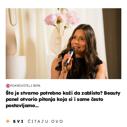
moda & ljepota
POKROVITELJ BIPA
Što je stvarno potrebno koži da zablista? Beauty
panel otvorio pitanja koja si i same često
postavljamo...
SVI
ČITAJU OVO