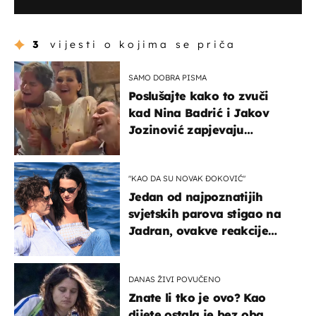
3
vijesti o kojima se priča
SAMO DOBRA PISMA
Poslušajte kako to zvuči
kad Nina Badrić i Jakov
Jozinović zapjevaju
Oliverov hit!
"KAO DA SU NOVAK ĐOKOVIĆ"
Jedan od najpoznatijih
svjetskih parova stigao na
Jadran, ovakve reakcije
vjerojatno nisu očekivali
DANAS ŽIVI POVUČENO
Znate li tko je ovo? Kao
dijete ostala je bez oba