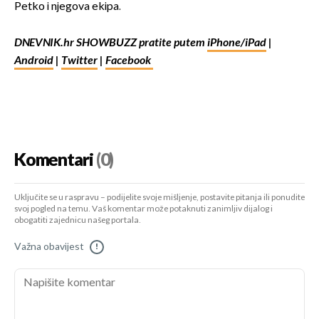
Petko i njegova ekipa.
DNEVNIK.hr SHOWBUZZ pratite putem
iPhone/iPad
|
Android
|
Twitter
|
Facebook
Komentari
(0)
Uključite se u raspravu – podijelite svoje mišljenje, postavite pitanja ili ponudite
svoj pogled na temu. Vaš komentar može potaknuti zanimljiv dijalog i
obogatiti zajednicu našeg portala.
Važna obavijest
!