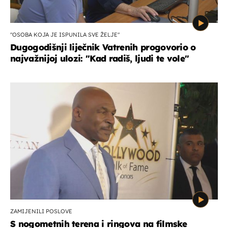
"OSOBA KOJA JE ISPUNILA SVE ŽELJE"
Dugogodišnji liječnik Vatrenih progovorio o
najvažnijoj ulozi: "Kad radiš, ljudi te vole"
ZAMIJENILI POSLOVE
S nogometnih terena i ringova na filmske