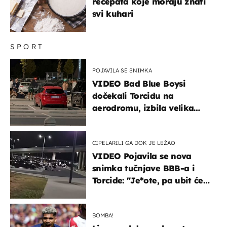
recepata koje moraju znati
svi kuhari
SPORT
POJAVILA SE SNIMKA
VIDEO Bad Blue Boysi
dočekali Torcidu na
aerodromu, izbila velika
masovna tučnjava
CIPELARILI GA DOK JE LEŽAO
VIDEO Pojavila se nova
snimka tučnjave BBB-a i
Torcide: "Je*ote, pa ubit će
ga!"
BOMBA!