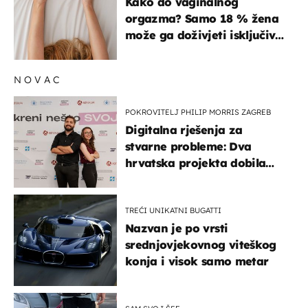
Kako do vaginalnog
orgazma? Samo 18 % žena
može ga doživjeti isključivo
na ovaj način
NOVAC
POKROVITELJ PHILIP MORRIS ZAGREB
Digitalna rješenja za
stvarne probleme: Dva
hrvatska projekta dobila
potporu za razvoj
TREĆI UNIKATNI BUGATTI
Nazvan je po vrsti
srednjovjekovnog viteškog
konja i visok samo metar