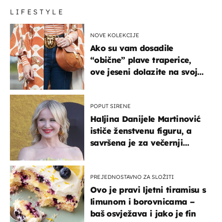
LIFESTYLE
NOVE KOLEKCIJE
Ako su vam dosadile
“obične” plave traperice,
ove jeseni dolazite na svoje
- izdvajamo 15 hit modela
POPUT SIRENE
Haljina Danijele Martinović
ističe ženstvenu figuru, a
savršena je za večernji
izlazak na moru
PREJEDNOSTAVNO ZA SLOŽITI
Ovo je pravi ljetni tiramisu s
limunom i borovnicama –
baš osvježava i jako je fin