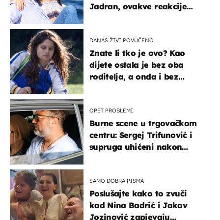
Jadran, ovakve reakcije
vjerojatno nisu očekivali
DANAS ŽIVI POVUČENO
Znate li tko je ovo? Kao
dijete ostala je bez oba
roditelja, a onda i bez
milijuna koje je trebala
naslijediti
OPET PROBLEMI
Burne scene u trgovačkom
centru: Sergej Trifunović i
supruga uhićeni nakon
svađe!
SAMO DOBRA PISMA
Poslušajte kako to zvuči
kad Nina Badrić i Jakov
Jozinović zapjevaju