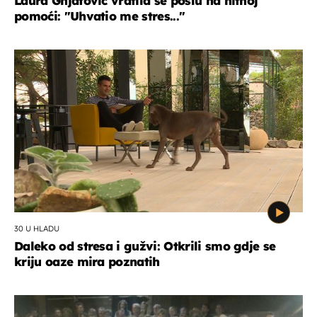
Laura Gnjatović vratila se poslu na hitnoj
pomoći: "Uhvatio me stres..."
30 U HLADU
Daleko od stresa i gužvi: Otkrili smo gdje se
kriju oaze mira poznatih