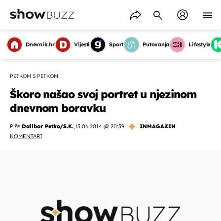
Dnevnik.hr
Vijesti
Sport
Putovanja
Lifestyle
PETKOM S PETKOM:
Škoro našao svoj portret u njezinom
dnevnom boravku
Piše
Dalibor Petko/S.K.
,
13.06.2014 @ 20:39
INMAGAZIN
KOMENTARI
OMOGUĆI OBAVIJESTI