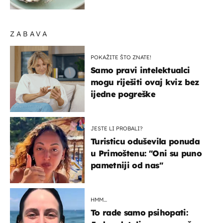
ZABAVA
POKAŽITE ŠTO ZNATE!
Samo pravi intelektualci
mogu riješiti ovaj kviz bez
ijedne pogreške
JESTE LI PROBALI?
Turisticu oduševila ponuda
u Primoštenu: "Oni su puno
pametniji od nas"
HMM…
To rade samo psihopati: