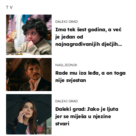
TV
DALEKI GRAD
Ima tek šest godina, a već
je jedan od
najnagrađivanijih dječjih
glumaca
NASLJEDNIK
Rade mu iza leđa, a on toga
nije svjestan
DALEKI GRAD
Daleki grad: Jako je ljuta
jer se miješa u njezine
stvari