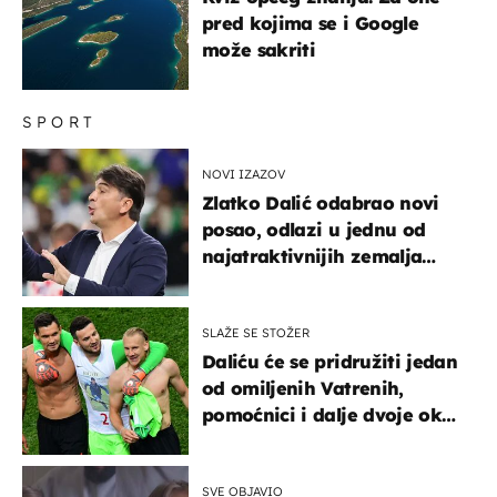
pred kojima se i Google
može sakriti
SPORT
NOVI IZAZOV
Zlatko Dalić odabrao novi
posao, odlazi u jednu od
najatraktivnijih zemalja
svijeta
SLAŽE SE STOŽER
Daliću će se pridružiti jedan
od omiljenih Vatrenih,
pomoćnici i dalje dvoje oko
ponude
SVE OBJAVIO