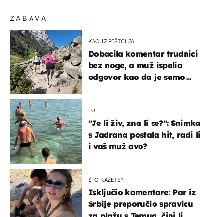
ZABAVA
KAO IZ PIŠTOLJA
Dobacila komentar trudnici
bez noge, a muž ispalio
odgovor kao da je samo
čekao…
LOL
"Je li živ, zna li se?": Snimka
s Jadrana postala hit, radi li
i vaš muž ovo?
ŠTO KAŽETE?
Isključio komentare: Par iz
Srbije preporučio spravicu
za plažu s Temua, čini li