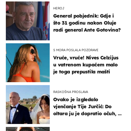
HEROJ
General pobjednik: Gdje i
što 31 godinu nakon Oluje
radi general Ante Gotovina?
S MORA POSLALA POZDRAVE
Vruće, vruće! Nives Celzijus
u vatrenom kupaćem malo
je toga prepustila mašti
RASKOŠNA PROSLAVA
Ovako je izgledalo
vjenčanje Tije Jurčić: Do
oltara ju je dopratio očuh, a
slavilo se uz Olivera i Rozgu