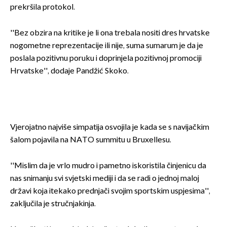
prekršila protokol.
''Bez obzira na kritike je li ona trebala nositi dres hrvatske
nogometne reprezentacije ili nije, suma sumarum je da je
poslala pozitivnu poruku i doprinjela pozitivnoj promociji
Hrvatske'', dodaje Pandžić Skoko.
Vjerojatno najviše simpatija osvojila je kada se s navijačkim
šalom pojavila na NATO summitu u Bruxellesu.
''Mislim da je vrlo mudro i pametno iskoristila činjenicu da
nas snimanju svi svjetski mediji i da se radi o jednoj maloj
državi koja itekako prednjači svojim sportskim uspjesima'',
zaključila je stručnjakinja.