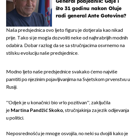
General pobjednik: Gdje i
što 31 godinu nakon Oluje
radi general Ante Gotovina?
Naša predsjednica ovo ljeto figuru je dotjerala kao nikad
prije. Tako si je mogla dozvoliti neke od najhrabrijih modnih
odabira. Dobar razlog da se sa stručnjacima osvrnemo na
stilsku evoluciju naše predsjednice.
Modno ljeto naše predsjednice svakako ćemo najviše
pamtiti po njezinim pojavljivanjima na Svjetskom prvenstvu u
Rusiji.
''Odjek je u konačnici bio vrlo pozitivan'', zaključila
je
Martina Pandžić Skoko,
stručnjakinja za jezik odijevanja
u politici.
Neposrednošću je mnoge osvojila, no neki su dvojili kako je