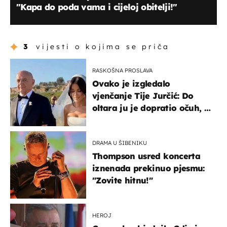
"Kapa do poda vama i cijeloj obitelji!"
3
vijesti o kojima se priča
RASKOŠNA PROSLAVA
Ovako je izgledalo
vjenčanje Tije Jurčić: Do
oltara ju je dopratio očuh, a
slavilo se uz Olivera i Rozgu
DRAMA U ŠIBENIKU
Thompson usred koncerta
iznenada prekinuo pjesmu:
"Zovite hitnu!"
HEROJ