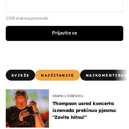
1500 znakova preostalo
Prijavite se
SVJEŽE
NAJČITANIJE
NAJKOMENTIRAN
DRAMA U ŠIBENIKU
Thompson usred koncerta
iznenada prekinuo pjesmu:
"Zovite hitnu!"