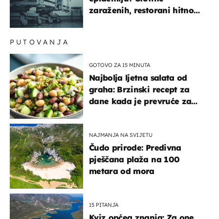
zaraženih, restorani hitno
povukli proizvod
PUTOVANJA
GOTOVO ZA 15 MINUTA
Najbolja ljetna salata od
graha: Brzinski recept za
dane kada je prevruće za
kuhanje
NAJMANJA NA SVIJETU
Čudo prirode: Predivna
pješčana plaža na 100
metara od mora
15 PITANJA
Kviz općeg znanja: Za one