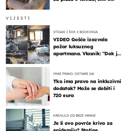
vam se ovo sigurnim?
VIJESTI
STIGAO I ŠOK S BOOKINGA
VIDEO Gošća izazvala
požar luksuznog
apartmana. Vlasnik: "Dok je
gorjelo, smijali su se, pili i
pokazivali mi srednji prst"
IMAŠ PRAVO, OSTVARI GA!
Tko ima pravo na inkluzivni
dodatak? Može se dobiti i
720 eura
KRENULO OD BRZE HRANE
Je li ovo povrće krivo za
epidemiju? Stotine