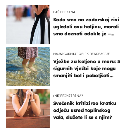
BAŠ EFEKTNA
Kada smo na zadarskoj rivi
ugledali ovu haljinu, morali
smo doznati odakle je –
košta samo 18 eura
NAJSIGURNIJI OBLIK REKREACIJE
Vježbe za koljeno u moru: 5
sigurnih vježbi koje mogu
smanjiti bol i poboljšati
pokretljivost
(NE)PRIMJERENA?
Svećenik kritizirao kratku
odjeću usred toplinskog
vala, slažete li se s njim?