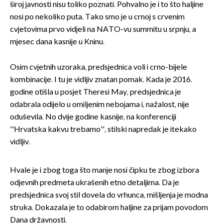
široj javnosti nisu toliko poznati. Pohvalno je i to što haljine
nosi po nekoliko puta. Tako smo je u crnoj s crvenim
cvjetovima prvo vidjeli na NATO-vu summitu u srpnju, a
mjesec dana kasnije u Kninu.
Osim cvjetnih uzoraka, predsjednica voli i crno-bijele
kombinacije. I tu je vidljiv znatan pomak. Kada je 2016.
godine otišla u posjet Theresi May, predsjednica je
odabrala odijelo u omiljenim nebojama i, nažalost, nije
oduševila. No dvije godine kasnije, na konferenciji
''Hrvatska kakvu trebamo'', stilski napredak je itekako
vidljiv.
Hvale je i zbog toga što manje nosi čipku te zbog izbora
odjevnih predmeta ukrašenih etno detaljima. Da je
predsjednica svoj stil dovela do vrhunca, mišljenja je modna
struka. Dokazala je to odabirom haljine za prijam povodom
Dana državnosti.