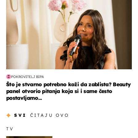
POKROVITELJ BIPA
Što je stvarno potrebno koži da zablista? Beauty
panel otvorio pitanja koja si i same često
postavljamo...
SVI
ČITAJU OVO
TV