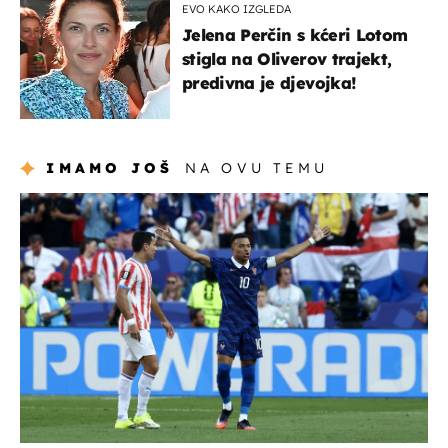
EVO KAKO IZGLEDA
Jelena Perčin s kćeri Lotom
stigla na Oliverov trajekt,
predivna je djevojka!
IMAMO JOŠ
NA OVU TEMU
svjetsko prvenstvo 2026