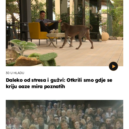
30 U HLADU
Daleko od stresa i gužvi: Otkrili smo gdje se
kriju oaze mira poznatih