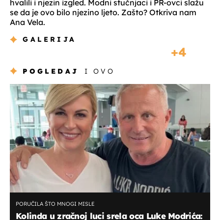
hvalili i njezin izgled. Modni stučnjaci i PR-ovci slažu
se da je ovo bilo njezino ljeto. Zašto? Otkriva nam
Ana Vela.
GALERIJA
4
POGLEDAJ
I OVO
PORUČILA ŠTO MNOGI MISLE
Kolinda u zračnoj luci srela oca Luke Modrića: