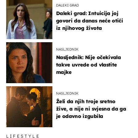
DALEKI GRAD
Daleki grad: Intuicija joj
govori da danas neće otići
iz njihovog života
NASLJEDNIK
Nasljednik: Nije očekivala
takve uvrede od vlastite
majke
NASLJEDNIK
Želi da njih troje sretno
žive, a nije ni svjesna da ga
je odavno izgubila
LIFESTYLE