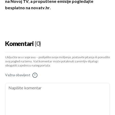
na Novoj TV, a propuštene emisije pogledajte
besplatno na novatv.hr.
Komentari
(0)
Uključite se u raspravu – podijelite svoje mišljenje, postavite pitanja ili ponudite
svoj pogled na temu. Vaš komentar može potaknuti zanimljiv dijalog i
obogatiti zajednicu našeg portala.
Važna obavijest
!