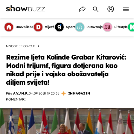
Dnevnik.hr
Vijesti
Sport
Putovanja
Lifestyle
MNOGE JE OSVOJILA
Rezime ljeta Kolinde Grabar Kitarović:
Modni trijumf, figura dotjerana kao
nikad prije i vojska obožavatelja
diljem svijeta!
Piše
A.V./M.F.
,
04.09.2018 @ 20:31
INMAGAZIN
KOMENTARI
OMOGUĆI OBAVIJESTI