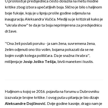
U prošlosti je predsjednica često dolazila na metu modne
kritike zbog izbora upečatljivih boja. Slično je bilo s haljinom
boje fuksije, koju je u lipnju prošle godine odjenula na
inauguraciju Aleksandra Vučića. Mediji su je kritizirali kako je
"ukrala show" te da je ta boja neprimjerena za predsjednicu
države.
''Ona želi poslati poruku - ja sam žena, suvremena žena,
želim odjenuti ono što volim, bojama pokazati da se ne
bojim svojih kolega političara. Da je snažna i hrabra'',
mišljenja je
Josip Joško Tešija,
bivši maneken i kustis.
Haljinom u kojoj se 2016. pojavila na forumu u Dubrovniku
izazvala je brojne kritike. I ovog puta u pitanju je bio dizajn
Aleksandre Dojčinović.
Dvije godine kasnije, drago nam je