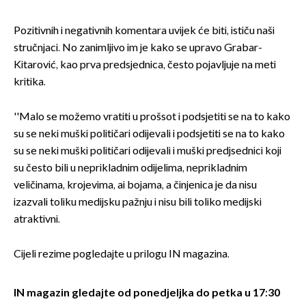
Pozitivnih i negativnih komentara uvijek će biti, ističu naši
stručnjaci. No zanimljivo im je kako se upravo Grabar-
Kitarović, kao prva predsjednica, često pojavljuje na meti
kritika.
''Malo se možemo vratiti u prošsot i podsjetiti se na to kako
su se neki muški političari odijevali i podsjetiti se na to kako
su se neki muški političari odijevali i muški predjsednici koji
su često bili u neprikladnim odijelima, neprikladnim
veličinama, krojevima, ai bojama, a činjenica je da nisu
izazvali toliku medijsku pažnju i nisu bili toliko medijski
atraktivni.
Cijeli rezime pogledajte u prilogu IN magazina.
IN magazin gledajte od ponedjeljka do petka u 17:30