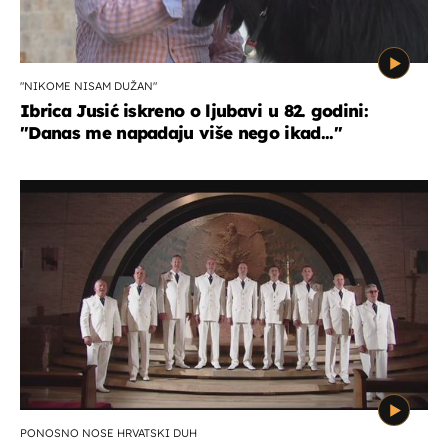
"NIKOME NISAM DUŽAN"
Ibrica Jusić iskreno o ljubavi u 82. godini:
"Danas me napadaju više nego ikad..."
PONOSNO NOSE HRVATSKI DUH