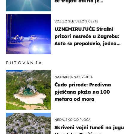
će trajati otkrio je
meteorolog
VOZILO SLETJELO S CESTE
UZNEMIRUJUĆE Strašni
prizori nesreće u Zagrebu:
Auto se prepolovio, jedna
osoba poginula
PUTOVANJA
NAJMANJA NA SVIJETU
Čudo prirode: Predivna
pješčana plaža na 100
metara od mora
NEDALEKO OD PLOČA
Skriveni vojni tuneli na jugu