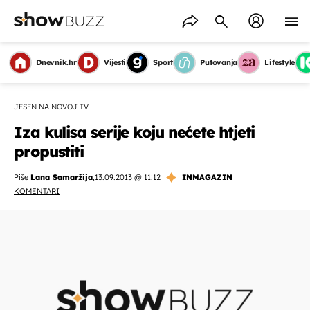
Dnevnik.hr
Vijesti
Sport
Putovanja
Lifestyle
JESEN NA NOVOJ TV
Iza kulisa serije koju nećete htjeti
propustiti
Piše
Lana Samaržija
,
13.09.2013 @ 11:12
INMAGAZIN
KOMENTARI
OMOGUĆI OBAVIJESTI