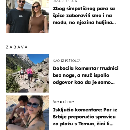
JAKO SU SLATKI!
Zbog simpatičnog para sa
špice zaboravili smo i na
modu, no njezina haljina
itekako nas se dojmila
ZABAVA
KAO IZ PIŠTOLJA
Dobacila komentar trudnici
bez noge, a muž ispalio
odgovor kao da je samo
čekao…
ŠTO KAŽETE?
Isključio komentare: Par iz
Srbije preporučio spravicu
za plažu s Temua, čini li