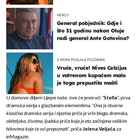
HEROJ
General pobjednik: Gdje i
što 31 godinu nakon Oluje
radi general Ante Gotovina?
S MORA POSLALA POZDRAVE
Vruće, vruće! Nives Celzijus
u vatrenom kupaćem malo
je toga prepustila mašti
U domove diljem Lijepe naše, ove će jesni ući
'
Stella
',
prva
dramska serija s glazbenim elementima. '
Ona je stvarno
klasična dramska serija i njezina priča je vrlo blaga, dramska,
obiteljska, životna, ljudska priča koja je eto začinjena velikim
hitovima koje će svi prepoznati'
, priča
Jelena Veljača
za
inMagazin.