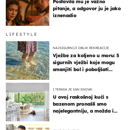
Postavila mu je važno
pitanje, a odgovor ju je jako
iznenadio
LIFESTYLE
NAJSIGURNIJI OBLIK REKREACIJE
Vježbe za koljeno u moru: 5
sigurnih vježbi koje mogu
smanjiti bol i poboljšati
pokretljivost
I TERASA JE SAN SNOVA!
U ovoj raskošnoj kući s
bazenom pronašli smo
najelegantniju, a možda i
najljepšu bijelu kuhinju