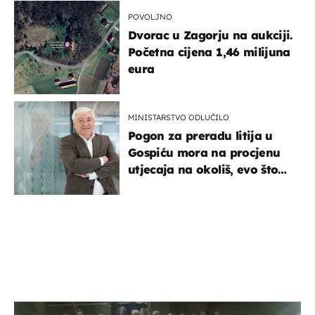
POVOLJNO
Dvorac u Zagorju na aukciji.
Početna cijena 1,46 milijuna
eura
MINISTARSTVO ODLUČILO
Pogon za preradu litija u
Gospiću mora na procjenu
utjecaja na okoliš, evo što
kaže ulagač