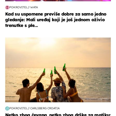
POKROVITELJ WATA
Kad su uspomene previše dobre za samo jedno
gledanje: Mali uređaj koji je još jednom oživio
trenutke s ple...
zanimljivosti
POKROVITELJ CARLSBERG CROATIA
Netko zbog ćevapa, netko zbog drške za motiku: