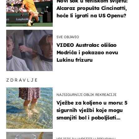
Novi šok u teniskom svijetu:
Alcaraz propušta Cincinatti,
hoće li igrati na US Openu?
SVE OBJAVIO
VIDEO Australac ošišao
Modrića i pokazao novu
Lukinu frizuru
ZDRAVLJE
NAJSIGURNIJI OBLIK REKREACIJE
Vježbe za koljeno u moru: 5
sigurnih vježbi koje mogu
smanjiti bol i poboljšati
pokretljivost
VRIJEDI IH UVRSTITI U PREHRANU