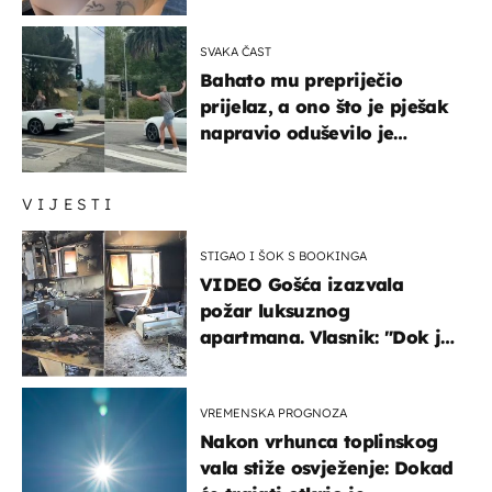
vam se ovo sigurnim?
SVAKA ČAST
Bahato mu prepriječio
prijelaz, a ono što je pješak
napravio oduševilo je
društvene mreže
VIJESTI
STIGAO I ŠOK S BOOKINGA
VIDEO Gošća izazvala
požar luksuznog
apartmana. Vlasnik: "Dok je
gorjelo, smijali su se, pili i
pokazivali mi srednji prst"
VREMENSKA PROGNOZA
Nakon vrhunca toplinskog
vala stiže osvježenje: Dokad