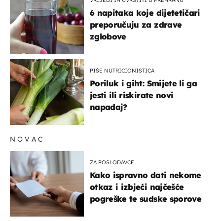
6 napitaka koje dijetetičari
preporučuju za zdrave
zglobove
PIŠE NUTRICIONISTICA
Poriluk i giht: Smijete li ga
jesti ili riskirate novi
napadaj?
NOVAC
ZA POSLODAVCE
Kako ispravno dati nekome
otkaz i izbjeći najčešće
pogreške te sudske sporove