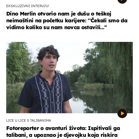
EKSKLUZIVNI INTERVJU!
Dino Merlin otvorio nam je dušu o teškoj
neimaštini na početku karijere: ''Čekali smo da
vidimo koliko su nam novca ostavili...''
LICE U LICE S TALIBANIMA
Fotoreporter o avanturi života: Ispitivali ga
talibani, a upoznao je djevojku koja riskira