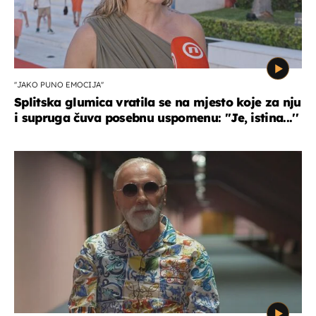
''JAKO PUNO EMOCIJA''
Splitska glumica vratila se na mjesto koje za nju
i supruga čuva posebnu uspomenu: ''Je, istina...''