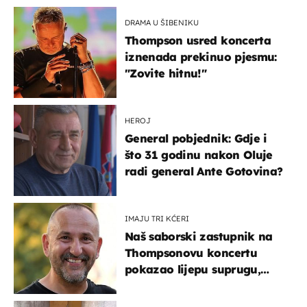
DRAMA U ŠIBENIKU
Thompson usred koncerta
iznenada prekinuo pjesmu:
"Zovite hitnu!"
HEROJ
General pobjednik: Gdje i
što 31 godinu nakon Oluje
radi general Ante Gotovina?
IMAJU TRI KĆERI
Naš saborski zastupnik na
Thompsonovu koncertu
pokazao lijepu suprugu,
koja godinama izbjegava
javnost