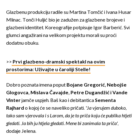
Glazbenu produkciju radile su Martina Tomčić i Ivana Husar
Mlinac. Tonči Huljić bio je zadužen za glazbene brojeve i
glazbeni identitet. Koreografije potpisuje Igor Barberić. Svi
glumci angažirani na velikom projektu morali su proći
dodatnu obuku.
>>
Prvi glazbeno-dramski spektakl na ovim
prostorima: Uživajte u čaroliji Stelle!
Dobro poznata imena poput
Bojane Gregorić, Nebojše
Glogovca, Mislava Čavajde, Petre Dugandžić i Vande
Vinter
jamče uspjeh. Baš kao i debitantica
Sementa
Rajhard
o kojoj će se naveliko pričati. 'J
a vjerujem duboko,
tako sam vjerovala i s Larom, da je to priča koju će publika htjeti
gledati. Ja bih ju htjela gledati. Mene bi zanimala ta priča'
,
dodaje Jelena.