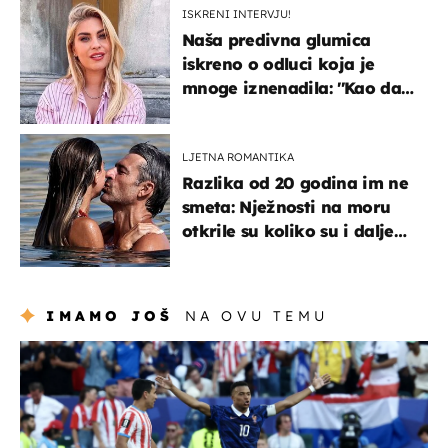
ISKRENI INTERVJU!
Naša predivna glumica
iskreno o odluci koja je
mnoge iznenadila: ''Kao da
mi je veliki teret pao s leđa''
LJETNA ROMANTIKA
Razlika od 20 godina im ne
smeta: Nježnosti na moru
otkrile su koliko su i dalje
zaljubljeni
IMAMO JOŠ
NA OVU TEMU
svjetsko prvenstvo 2026