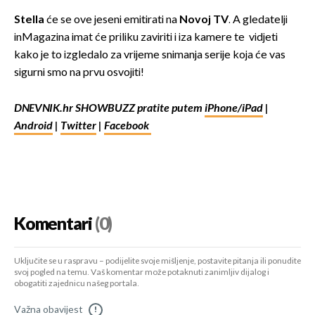
Stella
će se ove jeseni emitirati na
Novoj TV
. A gledatelji
inMagazina imat će priliku zaviriti i iza kamere te vidjeti
kako je to izgledalo za vrijeme snimanja serije koja će vas
sigurni smo na prvu osvojiti!
DNEVNIK.hr SHOWBUZZ pratite putem
iPhone/iPad
|
Android
|
Twitter
|
Facebook
Komentari
(0)
Uključite se u raspravu – podijelite svoje mišljenje, postavite pitanja ili ponudite
svoj pogled na temu. Vaš komentar može potaknuti zanimljiv dijalog i
obogatiti zajednicu našeg portala.
Važna obavijest
!