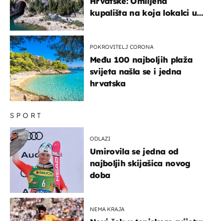
Hrvatske: Omiljena
kupališta na koja lokalci u
miru dolaze roniti i skakati
u more
POKROVITELJ CORONA
Među 100 najboljih plaža
svijeta našla se i jedna
hrvatska
SPORT
ODLAZI
Umirovila se jedna od
najboljih skijašica novog
doba
NEMA KRAJA