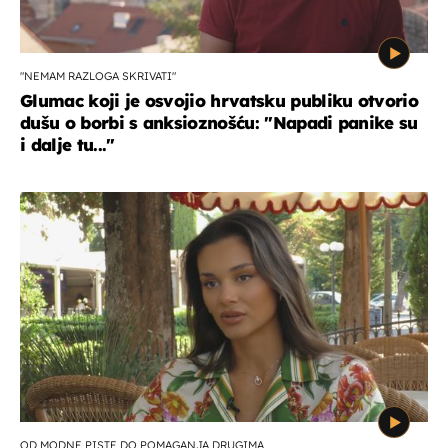
"NEMAM RAZLOGA SKRIVATI"
Glumac koji je osvojio hrvatsku publiku otvorio
dušu o borbi s anksioznošću: "Napadi panike su
i dalje tu..."
OD MODNE PISTE DO POMAGANJA DRUGIMA