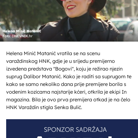
Helena Minić Matanić
Foto: DNEVNIK.hr
Helena Minić Matanić vratila se na scenu
varaždinskog HNK, gdje je u srijedu premijerno
izvedena predstava "Bogovi", koju je režirao njezin
suprug Dalibor Matanić. Kako je raditi sa suprugom te
kako se samo nekoliko dana prije premijere borila s
vodenim kozicama najstarije kćeri, otkrila je ekipi In
magazina. Bila je ovo prva premijera otkad je na čelo
HNK Varaždin stigla Senka Bulić.