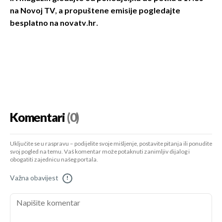
na Novoj TV, a
propuštene emisije pogledajte
besplatno na novatv.hr.
Komentari
(0)
Uključite se u raspravu – podijelite svoje mišljenje, postavite pitanja ili ponudite
svoj pogled na temu. Vaš komentar može potaknuti zanimljiv dijalog i
obogatiti zajednicu našeg portala.
Važna obavijest
!