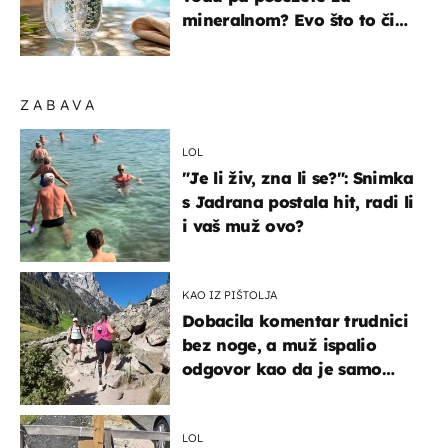
mineralnom? Evo što to čini
organizmu
ZABAVA
LOL
"Je li živ, zna li se?": Snimka
s Jadrana postala hit, radi li
i vaš muž ovo?
KAO IZ PIŠTOLJA
Dobacila komentar trudnici
bez noge, a muž ispalio
odgovor kao da je samo
čekao…
LOL