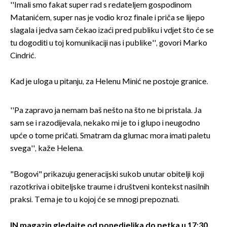
''Imali smo fakat super rad s redateljem gospodinom
Matanićem, super nas je vodio kroz finale i priča se lijepo
slagala i jedva sam čekao izaći pred publiku i vdjet što će se
tu dogoditi u toj komunikaciji nas i publike'', govori Marko
Cindrić.
Kad je uloga u pitanju, za Helenu Minić ne postoje granice.
''Pa zapravo ja nemam baš nešto na što ne bi pristala. Ja
sam se i razodijevala, nekako mi je to i glupo i neugodno
upće o tome pričati. Smatram da glumac mora imati paletu
svega'', kaže Helena.
"Bogovi" prikazuju generacijski sukob unutar obitelji koji
razotkriva i obiteljske traume i društveni kontekst nasilnih
praksi. Tema je to u kojoj će se mnogi prepoznati.
IN magazin gledajte od ponedjeljka do petka u 17:30