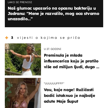
LAKO SE PRENOSI
Naš glumac upozorio na opasnu bakteriju u
Jadranu: "Mene je razvalilo, mog oca stvarno
unazadilo..."
3
vijesti o kojima se priča
U 27. GODINI
Preminula je mlada
influencerica koju je pratilo
više od milijun ljudi, dugo se
borila s opakom bolešću
"UUUUUUFFFF"
Vau, koje noge! Ružičasti
badić istaknuo je najbolje
adute Maje Šuput