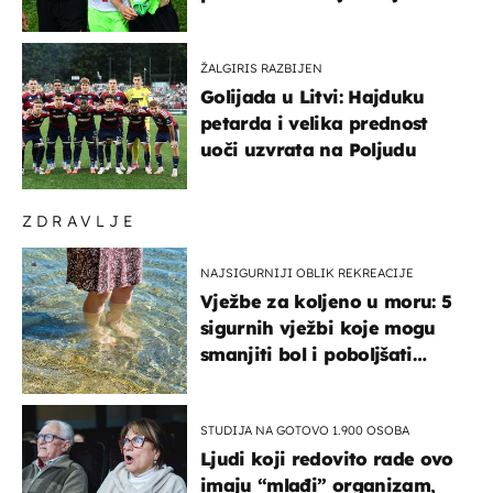
ponude
ŽALGIRIS RAZBIJEN
Golijada u Litvi: Hajduku
petarda i velika prednost
uoči uzvrata na Poljudu
ZDRAVLJE
NAJSIGURNIJI OBLIK REKREACIJE
Vježbe za koljeno u moru: 5
sigurnih vježbi koje mogu
smanjiti bol i poboljšati
pokretljivost
STUDIJA NA GOTOVO 1.900 OSOBA
Ljudi koji redovito rade ovo
imaju “mlađi” organizam,