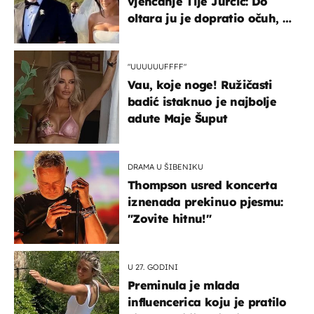
vjenčanje Tije Jurčić: Do
oltara ju je dopratio očuh, a
slavilo se uz Olivera i Rozgu
"UUUUUUFFFF"
Vau, koje noge! Ružičasti
badić istaknuo je najbolje
adute Maje Šuput
DRAMA U ŠIBENIKU
Thompson usred koncerta
iznenada prekinuo pjesmu:
"Zovite hitnu!"
U 27. GODINI
Preminula je mlada
influencerica koju je pratilo