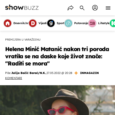
Dnevnik.hr
Vijesti
Sport
Putovanja
Lifestyle
PREMIJERA U VARAŽDINU
Helena Minić Matanić nakon tri poroda
vratila se na daske koje život znače:
''Raditi se mora''
Piše
Julija Bačić Barać/N.K.
,
27.05.2022 @ 20:28
INMAGAZIN
KOMENTARI
OMOGUĆI OBAVIJESTI