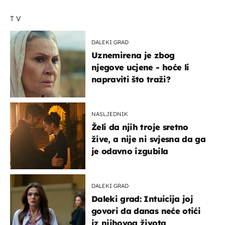
TV
DALEKI GRAD
Uznemirena je zbog
njegove ucjene - hoće li
napraviti što traži?
NASLJEDNIK
Želi da njih troje sretno
žive, a nije ni svjesna da ga
je odavno izgubila
DALEKI GRAD
Daleki grad: Intuicija joj
govori da danas neće otići
iz njihovog života