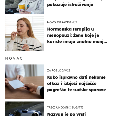
pokazuje istraživanje
NOVO ISTRAŽIVANJE
Hormonska terapija u
menopauzi: Žene koje je
koriste imaju znatno manji
rizik od ovoga
NOVAC
ZA POSLODAVCE
Kako ispravno dati nekome
otkaz i izbjeći najčešće
pogreške te sudske sporove
TREĆI UNIKATNI BUGATTI
Nazvan je po vrsti