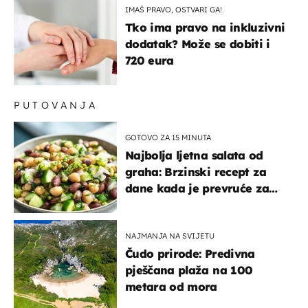
IMAŠ PRAVO, OSTVARI GA!
Tko ima pravo na inkluzivni
dodatak? Može se dobiti i
720 eura
PUTOVANJA
GOTOVO ZA 15 MINUTA
Najbolja ljetna salata od
graha: Brzinski recept za
dane kada je prevruće za
kuhanje
NAJMANJA NA SVIJETU
Čudo prirode: Predivna
pješčana plaža na 100
metara od mora