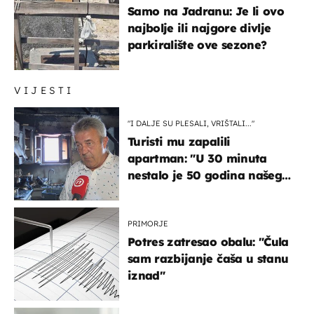
Samo na Jadranu: Je li ovo
najbolje ili najgore divlje
parkiralište ove sezone?
VIJESTI
"I DALJE SU PLESALI, VRIŠTALI..."
Turisti mu zapalili
apartman: "U 30 minuta
nestalo je 50 godina našeg
života, supruga i ja ne
možemo oka sklopiti"
PRIMORJE
Potres zatresao obalu: "Čula
sam razbijanje čaša u stanu
iznad"