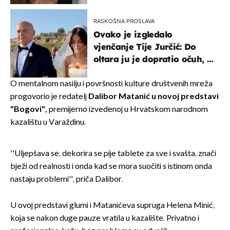
RASKOŠNA PROSLAVA
Ovako je izgledalo
vjenčanje Tije Jurčić: Do
oltara ju je dopratio očuh, a
slavilo se uz Olivera i Rozgu
O mentalnom nasilju i površnosti kulture društvenih mreža
progovorio je redatelj
Dalibor Matanić u novoj predstavi
"Bogovi",
premijerno izvedenoj u Hrvatskom narodnom
kazalištu u Varaždinu.
''Uljepšava se, dekorira se pije tablete za sve i svašta, znači
bježi od realnosti i onda kad se mora suočiti s istinom onda
nastaju problemi'', priča Dalibor.
U ovoj predstavi glumi i Matanićeva supruga Helena Minić,
koja se nakon duge pauze vratila u kazalište. Privatno i