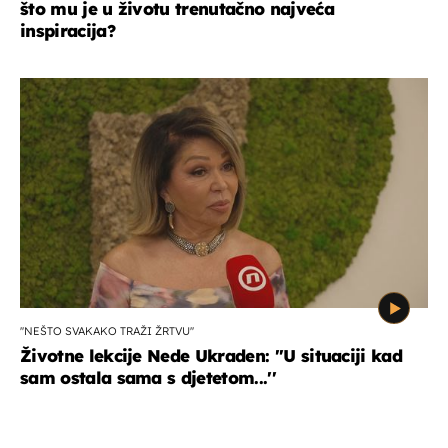
što mu je u životu trenutačno najveća
inspiracija?
''NEŠTO SVAKAKO TRAŽI ŽRTVU''
Životne lekcije Nede Ukraden: ''U situaciji kad
sam ostala sama s djetetom...''