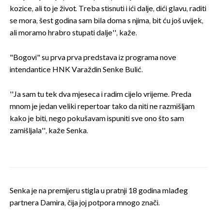
kozice, ali to je život. Treba stisnuti i ići dalje, dići glavu, raditi
se mora, šest godina sam bila doma s njima, bit ću još uvijek,
ali moramo hrabro stupati dalje'', kaže.
"Bogovi" su prva prva predstava iz programa nove
intendantice HNK Varaždin Senke Bulić.
''Ja sam tu tek dva mjeseca i radim cijelo vrijeme. Preda
mnom je jedan veliki repertoar tako da niti ne razmišljam
kako je biti, nego pokušavam ispuniti sve ono što sam
zamišljala'', kaže Senka.
Senka je na premijeru stigla u pratnji 18 godina mlađeg
partnera Damira, čija joj potpora mnogo znači.