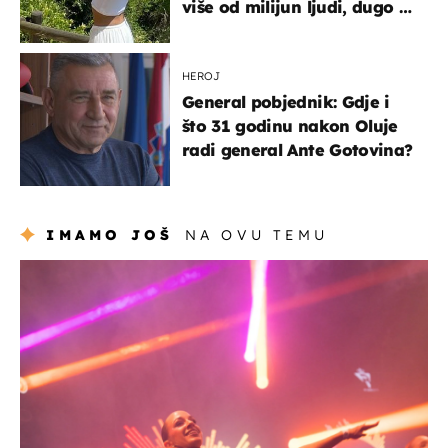
više od milijun ljudi, dugo se
borila s opakom bolešću
HEROJ
General pobjednik: Gdje i
što 31 godinu nakon Oluje
radi general Ante Gotovina?
IMAMO JOŠ
NA OVU TEMU
kultura & zabava