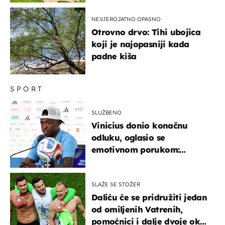
NEVJEROJATNO OPASNO
Otrovno drvo: Tihi ubojica
koji je najopasniji kada
padne kiša
SPORT
SLUŽBENO
Vinicius donio konačnu
odluku, oglasio se
emotivnom porukom:
"Hvala vam svima"
SLAŽE SE STOŽER
Daliću će se pridružiti jedan
od omiljenih Vatrenih,
pomoćnici i dalje dvoje oko