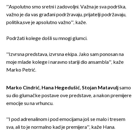
''Aspolutno smo sretni i zadovoljni. Važna je sva podrška,
važno je da vas građani podržravaju, prijatelji podržavaju,
politika,sve je apsolutno važno'', kaže.
Podržati kolege došli su mnogi glumci.
''Izvrsna predstava, izvrsna ekipa. Jako sam ponosan na
moje mlade kolege i naravno stariji dio ansambla'', kaže
Marko Petrić.
Marko Cindrić, Hana Hegedušić, Stojan Matavulj
samo
su dio glumačke postave ove predstave, a nakon premijere
emocije su na vrhuncu.
''I pod adrenalinom i pod emocijama još se malo i tresem
sva, ali to je normalno kad je premijera'', kaže Hana.