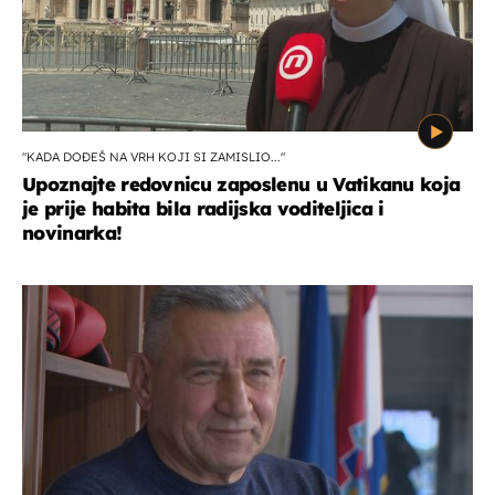
"KADA DOĐEŠ NA VRH KOJI SI ZAMISLIO..."
Upoznajte redovnicu zaposlenu u Vatikanu koja
je prije habita bila radijska voditeljica i
novinarka!