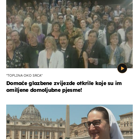
"TOPLINA OKO SRCA"
Domaće glazbene zvijezde otkrile koje su im
omiljene domoljubne pjesme!