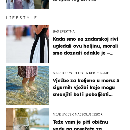
LIFESTYLE
BAŠ EFEKTNA
Kada smo na zadarskoj rivi
ugledali ovu haljinu, morali
smo doznati odakle je –
košta samo 18 eura
NAJSIGURNIJI OBLIK REKREACIJE
Vježbe za koljeno u moru: 5
sigurnih vježbi koje mogu
smanjiti bol i poboljšati
pokretljivost
NIJE UVIJEK NAJBOLJI IZBOR
Teže vam je piti običnu
vodu pa posežete za