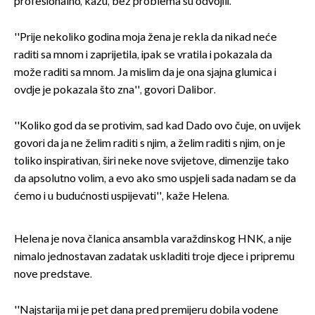
profesionalno, kažu, bez problema su odvojili.
''Prije nekoliko godina moja žena je rekla da nikad neće
raditi sa mnom i zaprijetila, ipak se vratila i pokazala da
može raditi sa mnom. Ja mislim da je ona sjajna glumica i
ovdje je pokazala što zna'', govori Dalibor.
''Koliko god da se protivim, sad kad Dado ovo čuje, on uvijek
govori da ja ne želim raditi s njim, a želim raditi s njim, on je
toliko inspirativan, širi neke nove svijetove, dimenzije tako
da apsolutno volim, a evo ako smo uspjeli sada nadam se da
ćemo i u budućnosti uspijevati'', kaže Helena.
Helena je nova članica ansambla varaždinskog HNK, a nije
nimalo jednostavan zadatak uskladiti troje djece i pripremu
nove predstave.
''Najstarija mi je pet dana pred premijeru dobila vodene