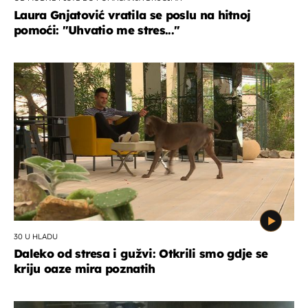
Laura Gnjatović vratila se poslu na hitnoj
pomoći: "Uhvatio me stres..."
30 U HLADU
Daleko od stresa i gužvi: Otkrili smo gdje se
kriju oaze mira poznatih