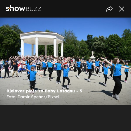
Bjelovar pleše za Baby Lasagnu - 5
Foto: Damir Spehar/Pixsell