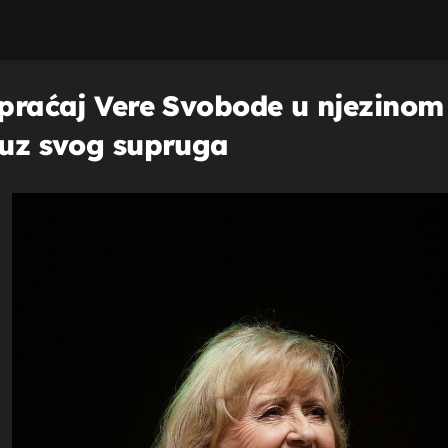
ispraćaj Vere Svobode u njezino
e uz svog supruga