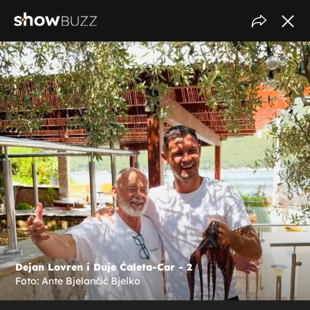
Dejan Lovren i Duje Ćaleta-Car - 2
Foto: Ante Bjelančić Bjelko