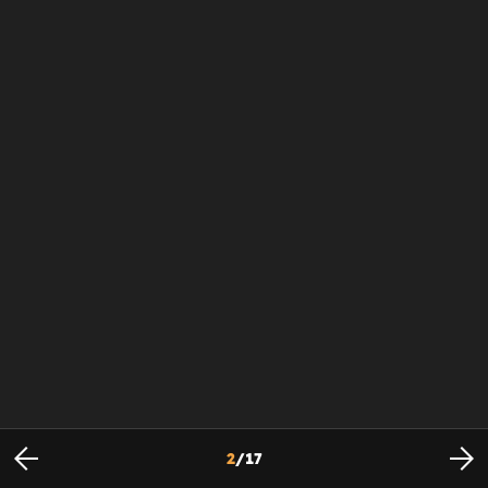
2
/
17