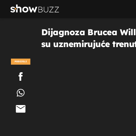
Dijagnoza Brucea Willis
su uznemirujuće trenut
PODIJELI
POGLEDAJ