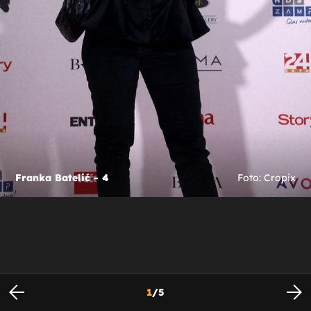
Franka Batelić - 4
Foto: Cropix
1
/
5