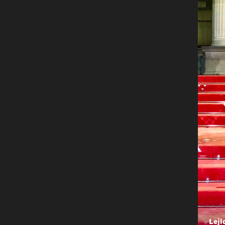
+
PREDIVNO IH JE VIDJETI!
Lejla i Tarik zablistali su u outfitim
dostojnim Hollywooda, s njima je b
stariji sin kojeg je glumac prihvat
svog!
Lejla Filipović
Božo Vrećo
Daria Lorenci
Lejl