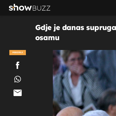
Gdje je danas suprug
osamu
PODIJELI
POGLEDAJ