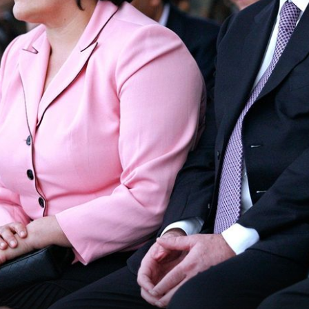
+
9
+
8
59 MU JE GODINA
?
Omiljeni Semir iz Cobre 11 danas izgle
je, evo
potpuno drugačije, evo najnovijih
fotografija glumca
nader
er, Ivo Sanader