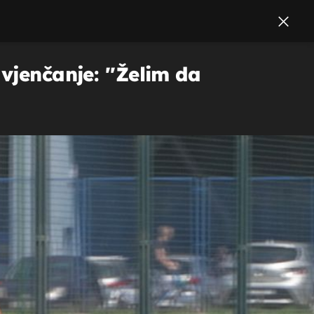
vjenčanje: ''Želim da