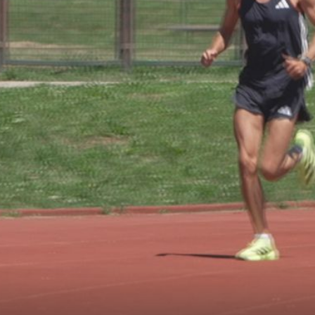
+
1
+
9
OD MODNE PISTE DO POMAGANJA DRUGIMA
atio se
Laura Gnjatović vratila se poslu na hitn
''
pomoći: "Uhvatio me stres..."
a za vjenčanje ali i uspomenana sa sportskih natjecanja