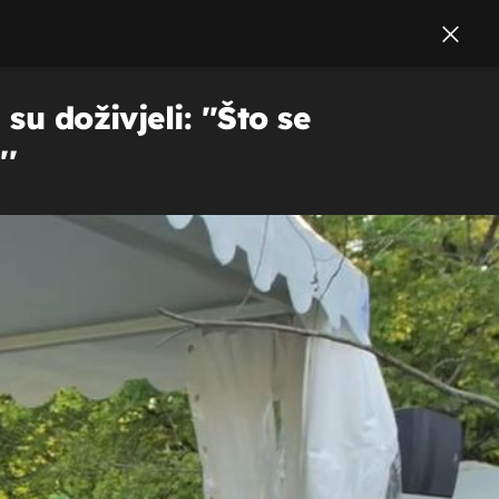
u doživjeli: ''Što se
''