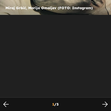
Miraj Grbić, Marija Omaljev (FOTO: Instagram)
1
/
3