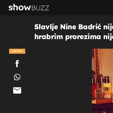
Slavlje Nine Badrić nij
hrabrim prorezima ni
PODIJELI
POGLEDAJ