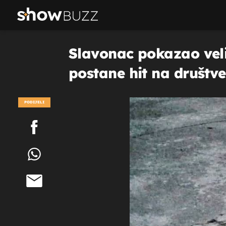
Slavonac pokazao velik
postane hit na društ
PODIJELI
POGLEDAJ