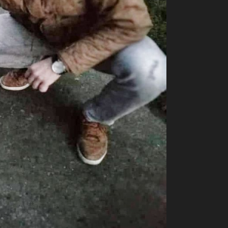
+
3
MA VIDI TI NJEGA
ić
Sladak kao med? Poznati tamburaš
pokazao svoje nepoznato izdanje