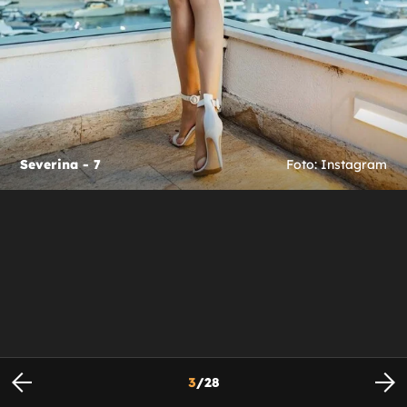
Severina - 7
Foto: Instagram
3
/
28