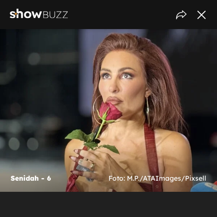
Senidah - 6
Foto: M.P./ATAImages/Pixsell