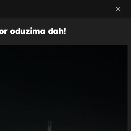
zor oduzima dah!