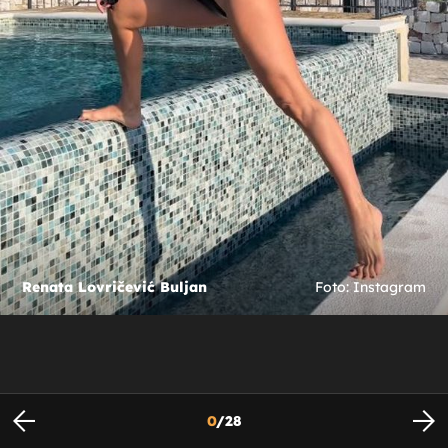
Renata Lovričević Buljan
Foto: Instagram
0
/
28