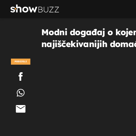
Modni događaj o kojem
najiščekivanijih doma
PODIJELI
POGLEDAJ