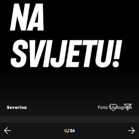
Severina
Foto: Instagram
0
/
26