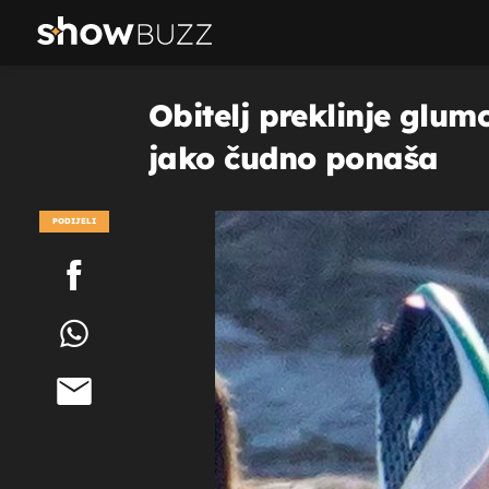
Obitelj preklinje glu
jako čudno ponaša
PODIJELI
POGLEDAJ