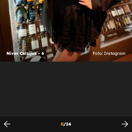
Nives Celzijus - 6
Foto: Instagram
0
/
24