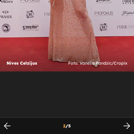
Nives Celzijus
Foto: Vanesa Pandzic/Cropix
2
/
5