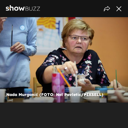
Nada Murganić (FOTO: Nel Pavletic/PIXSELL)