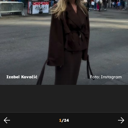
Izabel Kovačić
Foto: Instagram
1
/
24