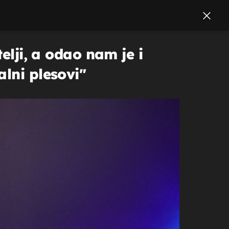
elji, a odao nam je i
lni plesovi"