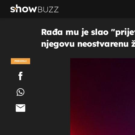
Rađa mu je slao "prijet
njegovu neostvarenu že
PODIJELI
POGLEDAJ