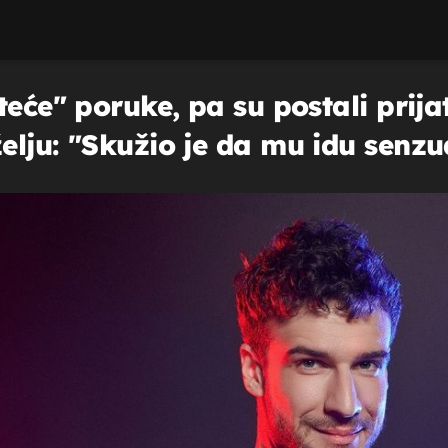
eće" poruke, pa su postali prijat
lju: "Skužio je da mu idu senzua