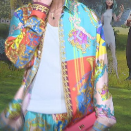
+
2
+
21
PRIVUKAO POZORNOST
a
Tko je markantni muškarac kojeg je M
 a
snimila s Bloomom na odmoru?
nom