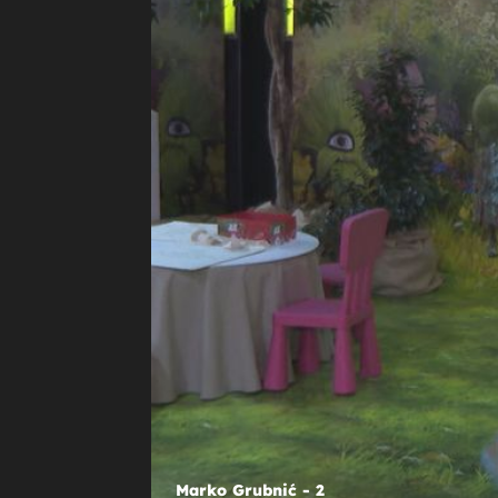
"SVAKA ŽENA TREBA JEDNOG MARKA"
Marko Grubnić okružen ljepoticam
dočekao novu godinu u Beogradu,
zaplesao si je i s dobro raspolože
Ninom Badrić!
Marko Grubnić - 2