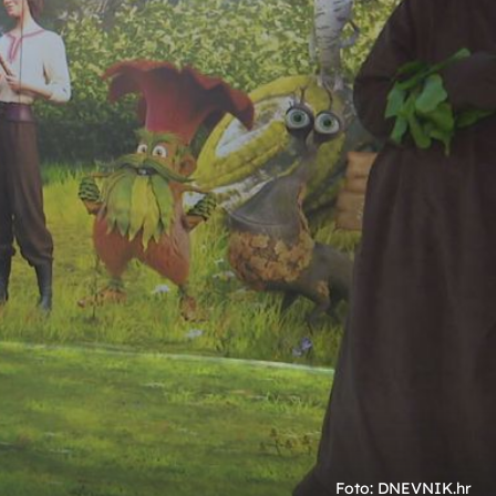
+
21
VRUĆI LJETNI DANI
aja
Marko Grubnić u uskim kupaćim
gaćicama pokazao tijelo kao od čelika!
Foto: DNEVNIK.hr