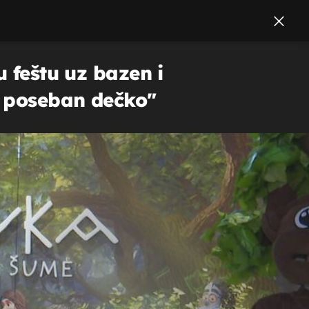
u feštu uz bazen i
o poseban dečko"