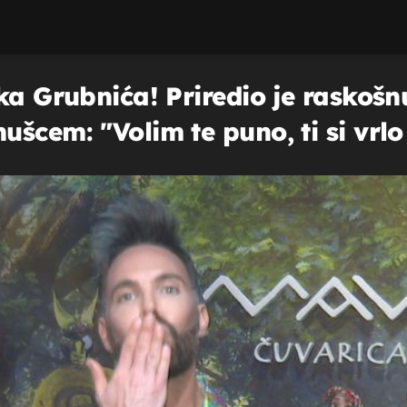
ka Grubnića! Priredio je raskošn
ušcem: "Volim te puno, ti si vrl