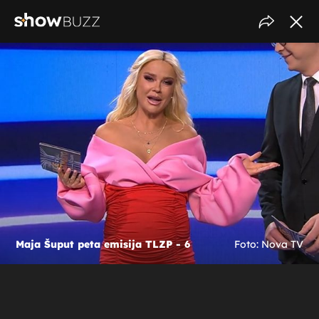
Maja Šuput peta emisija TLZP - 6
Foto: Nova TV