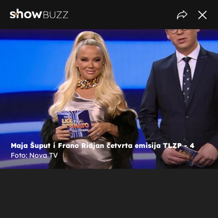
Maja Šuput i Frano Ridjan četvrta emisija TLZP - 4
Foto: Nova TV