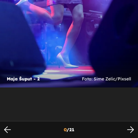
Maja Šuput - 2
Foto: Sime Zelic/Pixsell
0
/
21