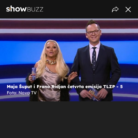
Maja Šuput i Frano Ridjan četvrta emisija TLZP - 5
Foto: Nova TV