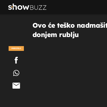
Ovo će teško nadmašit
donjem rublju
PODIJELI
POGLEDAJ