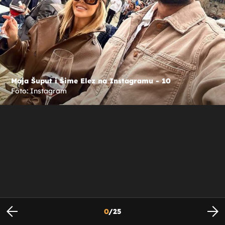
Maja Šuput i Šime Elez na Instagramu - 10
Foto: Instagram
0
/
25