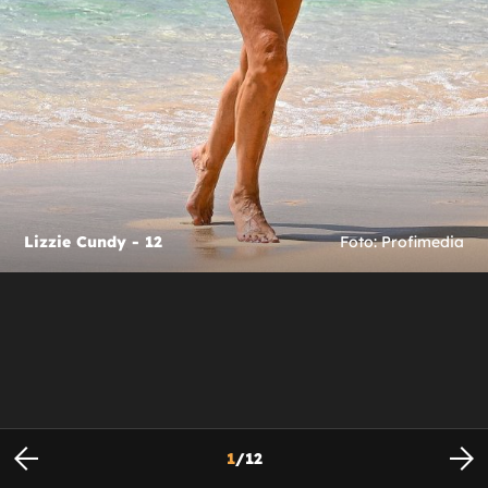
Lizzie Cundy - 12
Foto: Profimedia
1
/
12