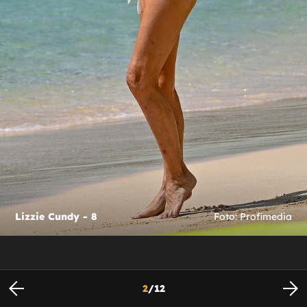
Lizzie Cundy - 8
Foto: Profimedia
2
/
12