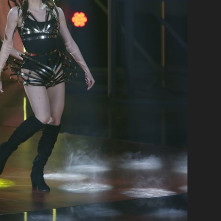
+
25
''GORIŠ OD SEKSIPILA''
Trebat će vam neko vrijeme da dođete k
sebi nakon novih fotki Lille u bikiniju!