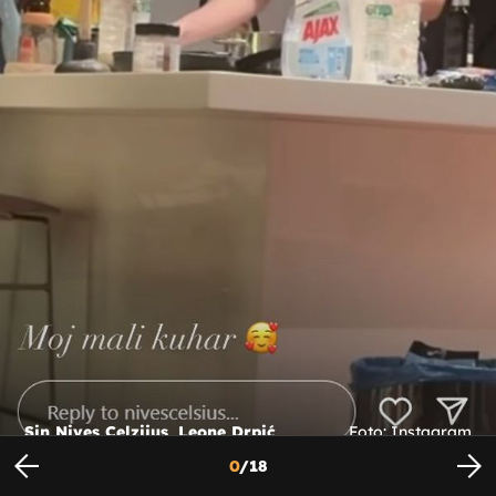
Sin Nives Celzijus, Leone Drpić
Foto: Instagram
0
/
18