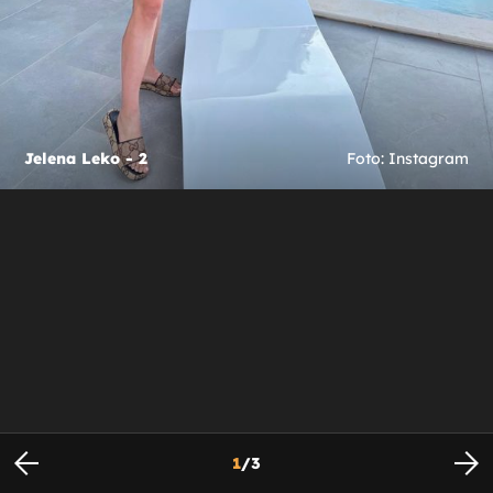
Jelena Leko - 2
Foto: Instagram
1
/
3