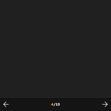
4
/
13