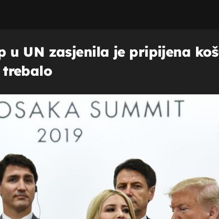
 UN zasjenila je pripijena košul
e trebalo