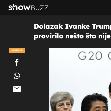
Dolazak Ivanke Trump u
provirilo nešto što nij
PODIJELI
POGLEDAJ